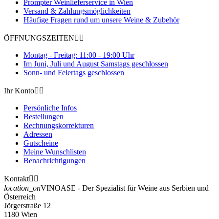
Prompter Weinlieferservice in Wien
Versand & Zahlungsmöglichkeiten
Häufige Fragen rund um unsere Weine & Zubehör
ÖFFNUNGSZEITEN


Montag - Freitag: 11:00 - 19:00 Uhr
Im Juni, Juli und August Samstags geschlossen
Sonn- und Feiertags geschlossen
Ihr Konto


Persönliche Infos
Bestellungen
Rechnungskorrekturen
Adressen
Gutscheine
Meine Wunschlisten
Benachrichtigungen
Kontakt


location_on
VINOASE - Der Spezialist für Weine aus Serbien und
Österreich
Jörgerstraße 12
1180 Wien