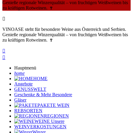
Genieße regionale Winzerqualität – von fruchtigen Weißweinen bis
zu kräftigen Rotweinen. 🍷

VINOASE steht für besondere Weine aus Österreich und Serbien.
Genieße regionale Winzerqualität – von fruchtigen Weißweinen bis
zu kräftigen Rotweinen. 🍷


Hauptmenü
home
HOME
Angebote
GENUSSWELT
Geschenke & Mehr
Besondere
Gläser
PAKETE
WEIN
REBSORTEN
REGIONEN
WEINE
Unsere
WEINVERKOSTUNGEN
Winzer