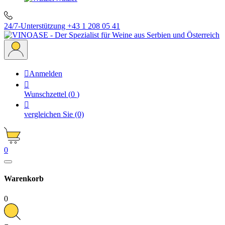
24/7-Unterstützung
+43 1 208 05 41

Anmelden

Wunschzettel
(
0
)

vergleichen Sie
(0)
0
Warenkorb
0