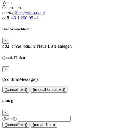
Wien
Österreich
email
office@vinoase.at
call
+43 1 208 05 41
Ihre Wunschlisten
×
add_circle_outline
Neue Liste anlegen
((modalTitle))
×
((confirmMessage))
((cancelText))
((modalDeleteText))
((title))
×
((label))
((cancelText))
((createText))