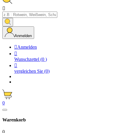

Anmelden

Anmelden

Wunschzettel
(
0
)

vergleichen Sie
(0)
0
Warenkorb
0