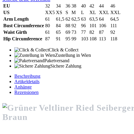
EU
32
34
36
38
40
42
44
46
US
XX5
XS
S
M
L
XL
XXL
XXL
Arm Length
61
61,5
62
62,5
63
63,5
64
64,5
Bust Circumference
80
84
88
92
96
101
106
111
Waist Girth
61
65
69
73
77
82
87
92
Hip Circumference
87
91
95
99
103
108
113
118
Click & Collect
Zustellung in Wien
Paketversand
Sichere Zahlung
Beschreibung
Artikeldetails
Anhänge
Rezensionen