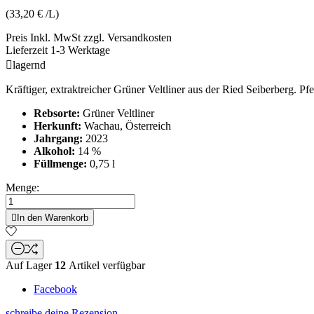
(33,20 € /L)
Preis Inkl. MwSt zzgl. Versandkosten
Lieferzeit 1-3 Werktage

lagernd
Kräftiger, extraktreicher Grüner Veltliner aus der Ried Seiberberg. 
Rebsorte:
Grüner Veltliner
Herkunft:
Wachau, Österreich
Jahrgang:
2023
Alkohol:
14 %
Füllmenge:
0,75 l
Menge:

In den Warenkorb
Auf Lager
12
Artikel verfügbar
Facebook
schreibe deine Rezension