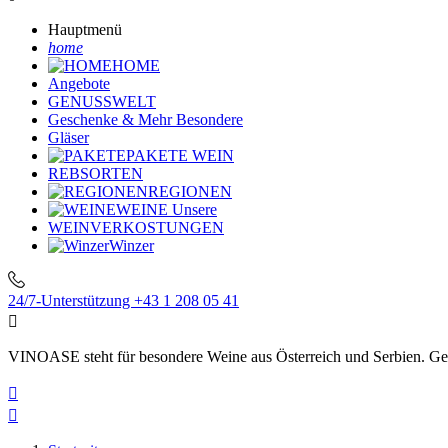
Hauptmenü
home
HOME
Angebote
GENUSSWELT
Geschenke & Mehr
Besondere
Gläser
PAKETE
WEIN
REBSORTEN
REGIONEN
WEINE
Unsere
WEINVERKOSTUNGEN
Winzer
24/7-Unterstützung
+43 1 208 05 41

VINOASE steht für besondere Weine aus Österreich und Serbien. Geni

