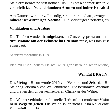
Steinterrassenweine sein können. Im Glas präsentiert er sich in
k
von
pfeffrigen Noten, blumigen Aromen
und
hoher Extraktd
Am Gaumen wirkt er vollmundig, strukturiert und ausgewogen,
mineralisch‑zitronigen Nachhall
. Ein vielseitiger Speisebegleit
Vinifikation und Ausbau:
Die Trauben wurden
handgelesen
, im Ganzen gepresst und mit
drei Monate auf der Feinhefe im Edelstahltank,
was ihm zusät
ausgebaut.
Serviertemperatur: 8-10°C
Ideal zu Fisch, hellem Fleisch, würziger österreichischer Küche,
Weingut BRAUN a
Das Weingut Braun wurde 2016 von Veronika und Sebastian Bra
Steinriegl oberhalb von Weißenkirchen. Die berühmten Wachauer 
und prägen den unverwechselbaren Charakter der Weine.
Die Winzer verbinden traditionelle Herkunft mit moderner Vision
neue Wege zu gehen
. Die Weine sollen nicht nur im Keller ent
Klangvielfalt erlebt.