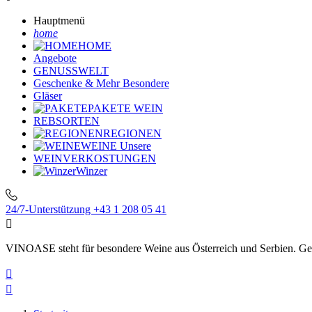
Hauptmenü
home
HOME
Angebote
GENUSSWELT
Geschenke & Mehr
Besondere
Gläser
PAKETE
WEIN
REBSORTEN
REGIONEN
WEINE
Unsere
WEINVERKOSTUNGEN
Winzer
24/7-Unterstützung
+43 1 208 05 41

VINOASE steht für besondere Weine aus Österreich und Serbien. Geni

