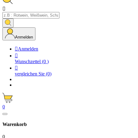

Anmelden

Anmelden

Wunschzettel
(
0
)

vergleichen Sie
(0)
0
Warenkorb
0