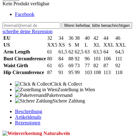
Kein Produkt verfügbar
Facebook
Wenn lieferbar, bitte benachrichtigen
schreibe deine Rezension
EU
32
34
36
38
40
42
44
46
US
XX5
XS
S
M
L
XL
XXL
XXL
Arm Length
61
61,5
62
62,5
63
63,5
64
64,5
Bust Circumference
80
84
88
92
96
101
106
111
Waist Girth
61
65
69
73
77
82
87
92
Hip Circumference
87
91
95
99
103
108
113
118
Click & Collect
Zustellung in Wien
Paketversand
Sichere Zahlung
Beschreibung
Artikeldetails
Rezensionen