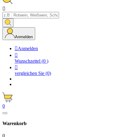

Anmelden

Anmelden

Wunschzettel
(
0
)

vergleichen Sie
(0)
0
Warenkorb
0