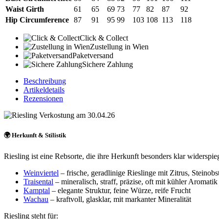
Waist Girth
61
65
69
73
77
82
87
92
Hip Circumference
87
91
95
99
103
108
113
118
Click & Collect
Zustellung in Wien
Paketversand
Sichere Zahlung
Beschreibung
Artikeldetails
Rezensionen
🌍
Herkunft & Stilistik
Riesling ist eine Rebsorte, die ihre Herkunft besonders klar widerspie
Weinviertel
– frische, geradlinige Rieslinge mit Zitrus, Steinob
Traisental
– mineralisch, straff, präzise, oft mit kühler Aromatik
Kamptal
– elegante Struktur, feine Würze, reife Frucht
Wachau
– kraftvoll, glasklar, mit markanter Mineralität
Riesling steht für: