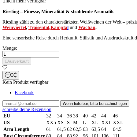

nicht mehr verfügbar
Riesling – Finesse, Mineralität & strahlende Aromatik
Riesling zählt zu den charakterstärksten Weißweinen der Welt – präzi
Weinviertel
,
Traisental
,
Kampta
l
und
Wachau
.
Eine sensorische Reise durch Herkunft, Stilistik und Ausdruckskraft d
Menge:

Ausverkauft
Kein Produkt verfügbar
Facebook
Wenn lieferbar, bitte benachrichtigen
schreibe deine Rezension
EU
32
34
36
38
40
42
44
46
US
XX5
XS
S
M
L
XL
XXL
XXL
Arm Length
61
61,5
62
62,5
63
63,5
64
64,5
Bust Circumference
80
84
88
92
96
101
106
111