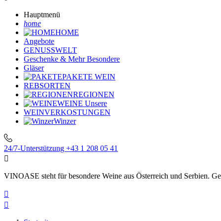
Hauptmenü
home
HOME
Angebote
GENUSSWELT
Geschenke & Mehr
Besondere
Gläser
PAKETE
WEIN
REBSORTEN
REGIONEN
WEINE
Unsere
WEINVERKOSTUNGEN
Winzer
24/7-Unterstützung
+43 1 208 05 41

VINOASE steht für besondere Weine aus Österreich und Serbien. Geni

