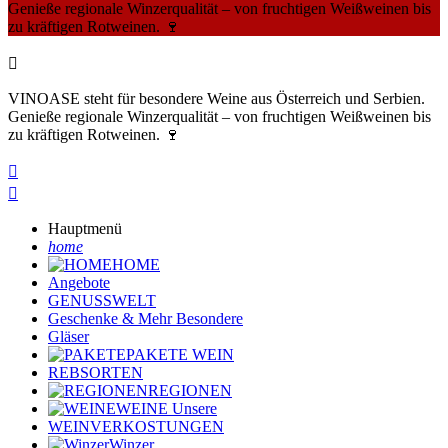
Genieße regionale Winzerqualität – von fruchtigen Weißweinen bis
zu kräftigen Rotweinen. 🍷

VINOASE steht für besondere Weine aus Österreich und Serbien.
Genieße regionale Winzerqualität – von fruchtigen Weißweinen bis
zu kräftigen Rotweinen. 🍷


Hauptmenü
home
HOME
Angebote
GENUSSWELT
Geschenke & Mehr
Besondere
Gläser
PAKETE
WEIN
REBSORTEN
REGIONEN
WEINE
Unsere
WEINVERKOSTUNGEN
Winzer