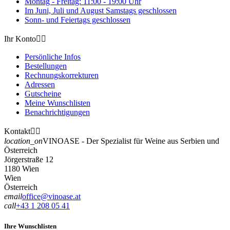
Montag - Freitag: 11:00 - 19:00 Uhr
Im Juni, Juli und August Samstags geschlossen
Sonn- und Feiertags geschlossen
Ihr Konto


Persönliche Infos
Bestellungen
Rechnungskorrekturen
Adressen
Gutscheine
Meine Wunschlisten
Benachrichtigungen
Kontakt


location_on
VINOASE - Der Spezialist für Weine aus Serbien und
Österreich
Jörgerstraße 12
1180 Wien
Wien
Österreich
email
office@vinoase.at
call
+43 1 208 05 41
Ihre Wunschlisten