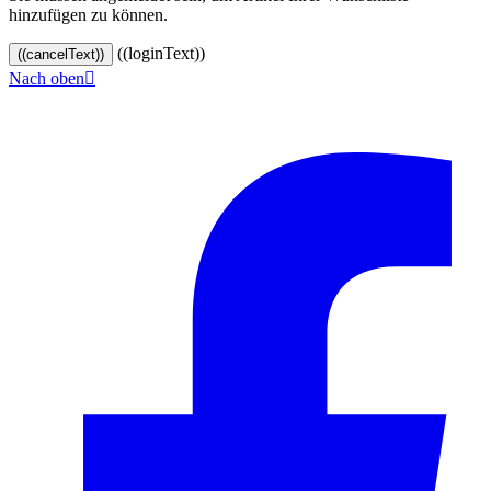
hinzufügen zu können.
((loginText))
((cancelText))
Nach oben

© 2024–2026 VINOASE. Alle Rechte vorbehalten.