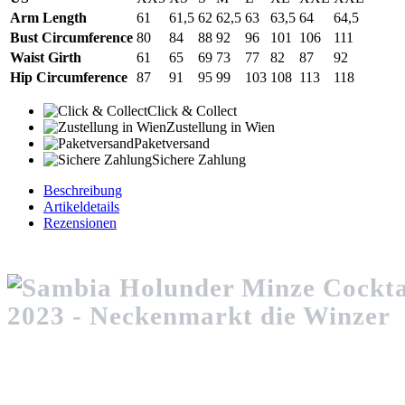
Arm Length
61
61,5
62
62,5
63
63,5
64
64,5
Bust Circumference
80
84
88
92
96
101
106
111
Waist Girth
61
65
69
73
77
82
87
92
Hip Circumference
87
91
95
99
103
108
113
118
Click & Collect
Zustellung in Wien
Paketversand
Sichere Zahlung
Beschreibung
Artikeldetails
Rezensionen