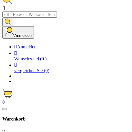

Anmelden

Anmelden

Wunschzettel
(
0
)

vergleichen Sie
(0)
0
Warenkorb
0