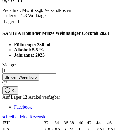
(8,70 € /L)
Preis Inkl. MwSt zzgl. Versandkosten
Lieferzeit 1-3 Werktage

lagernd
SAMBIA Holunder Minze Weinhaltiger Cocktail 2023
Füllmenge: 330 ml
Alkohol: 5,5 %
Jahrgang: 2023
Menge:

In den Warenkorb
Auf Lager
12
Artikel verfügbar
Facebook
schreibe deine Rezension
EU
32
34
36
38
40
42
44
46
US
XX5
XS
S
M
L
XL
XXL
XXL