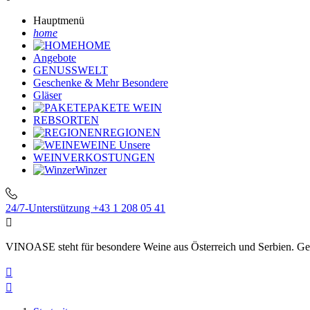
Hauptmenü
home
HOME
Angebote
GENUSSWELT
Geschenke & Mehr
Besondere
Gläser
PAKETE
WEIN
REBSORTEN
REGIONEN
WEINE
Unsere
WEINVERKOSTUNGEN
Winzer
24/7-Unterstützung
+43 1 208 05 41

VINOASE steht für besondere Weine aus Österreich und Serbien. Geni

