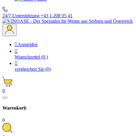
24/7-Unterstützung
+43 1 208 05 41

Anmelden

Wunschzettel
(
0
)

vergleichen Sie
(0)
0
Warenkorb
0