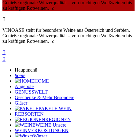
Genieße regionale Winzerqualität – von fruchtigen Weißweinen bis
zu kräftigen Rotweinen. 🍷

VINOASE steht für besondere Weine aus Österreich und Serbien.
Genieße regionale Winzerqualität – von fruchtigen Weißweinen bis
zu kräftigen Rotweinen. 🍷


Hauptmenü
home
HOME
Angebote
GENUSSWELT
Geschenke & Mehr
Besondere
Gläser
PAKETE
WEIN
REBSORTEN
REGIONEN
WEINE
Unsere
WEINVERKOSTUNGEN
Winzer