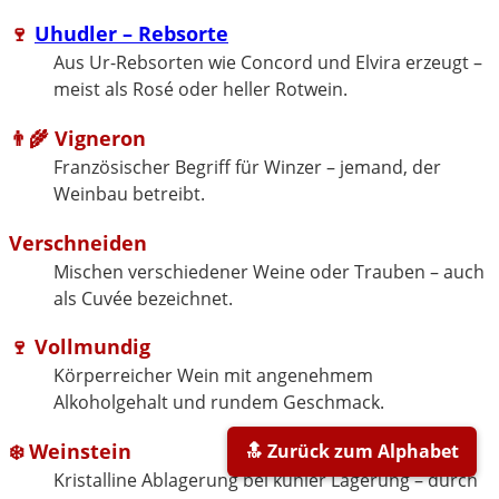
🍷
Uhudler – Rebsorte
Aus Ur-Rebsorten wie Concord und Elvira erzeugt –
meist als Rosé oder heller Rotwein.
👨‍🌾 Vigneron
Französischer Begriff für Winzer – jemand, der
Weinbau betreibt.
Verschneiden
Mischen verschiedener Weine oder Trauben – auch
als Cuvée bezeichnet.
🍷 Vollmundig
Körperreicher Wein mit angenehmem
Alkoholgehalt und rundem Geschmack.
❄️ Weinstein
🔝 Zurück zum Alphabet
Kristalline Ablagerung bei kühler Lagerung – durch