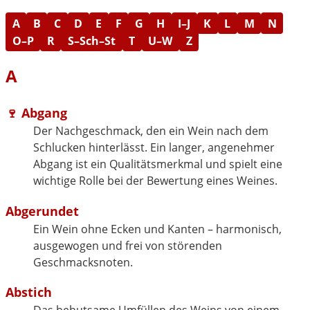
A
B
C
D
E
F
G
H
I–J
K
L
M
N
O–P
R
S–Sch–St
T
U–W
Z
A
🍷
Abgang
Der Nachgeschmack, den ein Wein nach dem
Schlucken hinterlässt. Ein langer, angenehmer
Abgang ist ein Qualitätsmerkmal und spielt eine
wichtige Rolle bei der Bewertung eines Weines.
Abgerundet
Ein Wein ohne Ecken und Kanten – harmonisch,
ausgewogen und frei von störenden
Geschmacksnoten.
Abstich