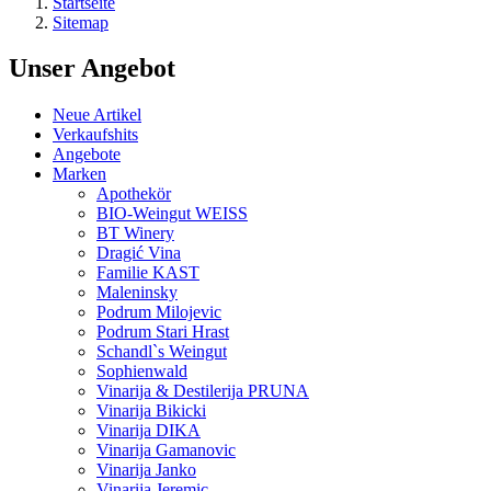
Startseite
Sitemap
Unser Angebot
Neue Artikel
Verkaufshits
Angebote
Marken
Apothekör
BIO-Weingut WEISS
BT Winery
Dragić Vina
Familie KAST
Maleninsky
Podrum Milojevic
Podrum Stari Hrast
Schandl`s Weingut
Sophienwald
Vinarija & Destilerija PRUNA
Vinarija Bikicki
Vinarija DIKA
Vinarija Gamanovic
Vinarija Janko
Vinarija Jeremic