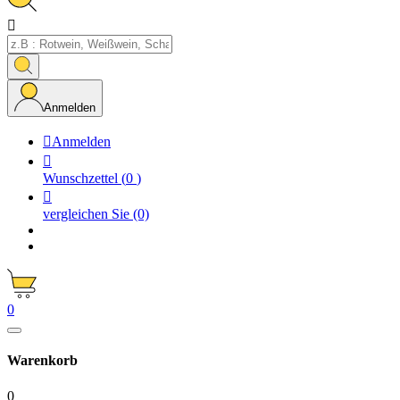

Anmelden

Anmelden

Wunschzettel
(
0
)

vergleichen Sie
(0)
0
Warenkorb
0