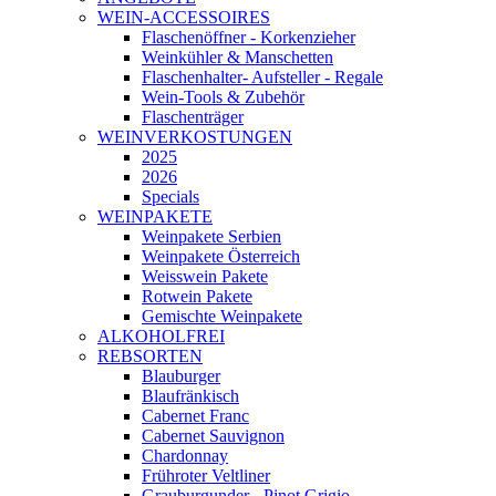
WEIN-ACCESSOIRES
Flaschenöffner - Korkenzieher
Weinkühler & Manschetten
Flaschenhalter- Aufsteller - Regale
Wein-Tools & Zubehör
Flaschenträger
WEINVERKOSTUNGEN
2025
2026
Specials
WEINPAKETE
Weinpakete Serbien
Weinpakete Österreich
Weisswein Pakete
Rotwein Pakete
Gemischte Weinpakete
ALKOHOLFREI
REBSORTEN
Blauburger
Blaufränkisch
Cabernet Franc
Cabernet Sauvignon
Chardonnay
Frühroter Veltliner
Grauburgunder - Pinot Grigio