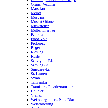
Grüner Veltliner
Marselan
Merlot
Muscaris
Muskat Ottonel
Muskateller
Müller Thurgau
Panonia
Pinot Noir
Prokupac
Regent
Riesling
Rösler
Sauvignon Blanc
Sämling 88
Smederevka
St. Laurent
Syrah
Tamjanika
Traminer - Gewürztraminer
Uhudler
Vranac
Weissburgunder - Pinot Blanc
Welschriesling