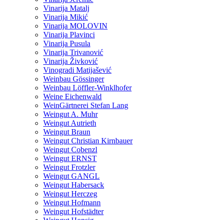
Vinarija Matalj
Vinarija Mikić
Vinarija MOLOVIN
Vinarija Plavinci
Vinarija Pusula
Vinarija Trivanović
Vinarija Živković
Vinogradi Matijašević
Weinbau Gössinger
Weinbau Löffler-Winklhofer
Weine Eichenwald
WeinGärtnerei Stefan Lang
Weingut A. Muhr
Weingut Autrieth
Weingut Braun
Weingut Christian Kirnbauer
Weingut Cobenzl
Weingut ERNST
Weingut Frotzler
Weingut GANGL
Weingut Habersack
Weingut Herczeg
Weingut Hofmann
Weingut Hofstädter