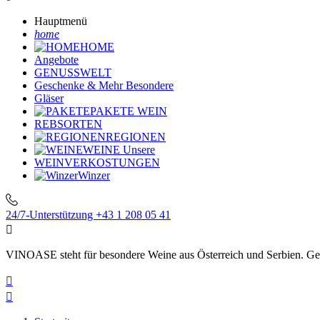
Hauptmenü
home
HOME
Angebote
GENUSSWELT
Geschenke & Mehr
Besondere
Gläser
PAKETE
WEIN
REBSORTEN
REGIONEN
WEINE
Unsere
WEINVERKOSTUNGEN
Winzer
24/7-Unterstützung
+43 1 208 05 41

VINOASE steht für besondere Weine aus Österreich und Serbien. Geni

