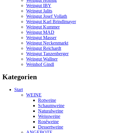
Weingut Honsig
Weingut IBY
Weingut Jalits
Weingut Josef Vollath
Weingut Karl Brindlmayer
Weingut Kummer
Weingut MAD
Weingut Masser
Weingut Neckenmarkt
Weingut Reichardt
Weingut Tanzenberger
Weingut Wallner
Weinhof Gindl
Kategorien
Start
WEINE
Rotweine
Schaumweine
Naturalweine
Weissweine
Roséweine
Dessertweine
ANGEBOTE