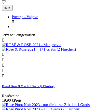

OK
Pocerje - Valjevo

Jetzt neu eingetroffen






Rosé & Rose 2021 – 1+1 Gratis (2 Flaschen)
Roséweine
19,90 €
Preis