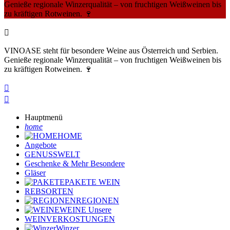
Genieße regionale Winzerqualität – von fruchtigen Weißweinen bis
zu kräftigen Rotweinen. 🍷

VINOASE steht für besondere Weine aus Österreich und Serbien.
Genieße regionale Winzerqualität – von fruchtigen Weißweinen bis
zu kräftigen Rotweinen. 🍷


Hauptmenü
home
HOME
Angebote
GENUSSWELT
Geschenke & Mehr
Besondere
Gläser
PAKETE
WEIN
REBSORTEN
REGIONEN
WEINE
Unsere
WEINVERKOSTUNGEN
Winzer