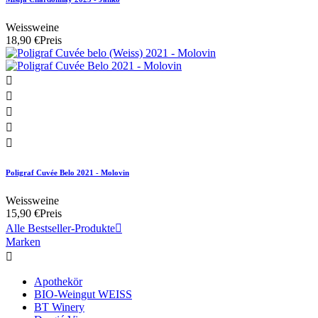
Weissweine
18,90 €
Preis





Poligraf Cuvée Belo 2021 - Molovin
Weissweine
15,90 €
Preis
Alle Bestseller-Produkte

Marken

Apothekör
BIO-Weingut WEISS
BT Winery