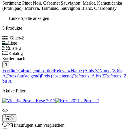
Sortiment: Pinot Noir, Cabernet Sauvignon, Merlot, Kameničanka
(Prokupac), Morava, Traminac, Sauvignon Blanc, Chardonnay
Linke Spalte anzeigen
5 Produkte
Gitter-2
Liste
Liste-2
Katalog
Sortiert nach:

Verkäufe, absteigend sortiert
Relevanz
Name (A bis Z)
Name (Z bis
A)
Preis (aufsteigend)
Preis (absteigend)
Referenz, A bis Z
Referenz, Z
bis A
Aktive Filter
Hinzufügen zum vergleichen