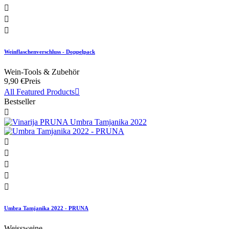



Weinflaschenverschluss - Doppelpack
Wein-Tools & Zubehör
9,90 €
Preis
All Featured Products

Bestseller






Umbra Tamjanika 2022 - PRUNA
Weissweine