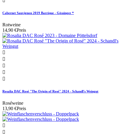

Cabernet Sauvignon 2019 Barrique - Gössinger *
Rotweine
14,90 €
Preis





Rosalia DAC Rosé "The Origin of Rosé" 2024 - Schandl's Weingut
Roséweine
13,90 €
Preis

