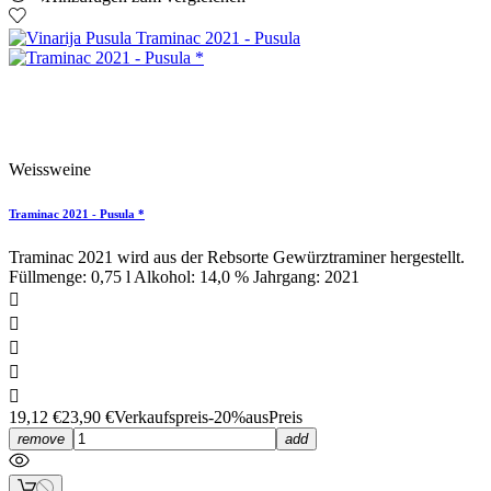
Sonderpreis!
Weissweine
Traminac 2021 - Pusula *
Traminac 2021 wird aus der Rebsorte Gewürztraminer hergestellt.
Füllmenge: 0,75 l Alkohol: 14,0 % Jahrgang: 2021





19,12 €
23,90 €
Verkaufspreis
-20%aus
Preis
remove
add