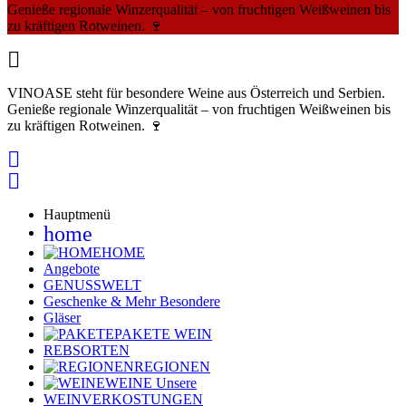
Genieße regionale Winzerqualität – von fruchtigen Weißweinen bis
zu kräftigen Rotweinen. 🍷

VINOASE steht für besondere Weine aus Österreich und Serbien.
Genieße regionale Winzerqualität – von fruchtigen Weißweinen bis
zu kräftigen Rotweinen. 🍷


Hauptmenü
home
HOME
Angebote
GENUSSWELT
Geschenke & Mehr
Besondere
Gläser
PAKETE
WEIN
REBSORTEN
REGIONEN
WEINE
Unsere
WEINVERKOSTUNGEN