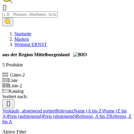

Startseite
Marken
Weingut ERNST
aus der Region Mittelburgenland
5 Produkte
Gitter-2
Liste
Liste-2
Katalog
Sortiert nach:

Verkäufe, absteigend sortiert
Relevanz
Name (A bis Z)
Name (Z bis
A)
Preis (aufsteigend)
Preis (absteigend)
Referenz, A bis Z
Referenz, Z
bis A
Aktive Filter