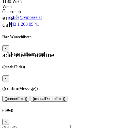
1180 Wien
Wien
Österreich
email
office@vinoase.at
call
+43 1 208 05 41
Ihre Wunschlisten
×
add_circle_outline
Neue Liste anlegen
((modalTitle))
×
((confirmMessage))
((cancelText))
((modalDeleteText))
((title))
×
((label))