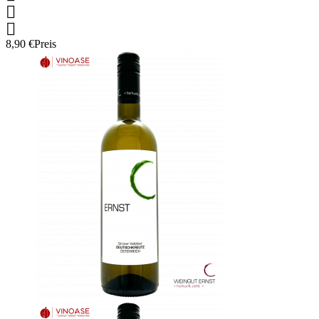


8,90 €
Preis