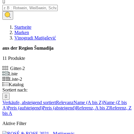

Startseite
Marken
Vinogradi Matijašević
aus der Region Šumadija
11 Produkte
Gitter-2
Liste
Liste-2
Katalog
Sortiert nach:

Verkäufe, absteigend sortiert
Relevanz
Name (A bis Z)
Name (Z bis
A)
Preis (aufsteigend)
Preis (absteigend)
Referenz, A bis Z
Referenz, Z
bis A
Aktive Filter