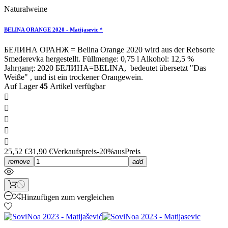
Naturalweine
BELINA ORANGE 2020 - Matijasevic *
БЕЛИНА ОРАНЖ = Belina Orange 2020 wird aus der Rebsorte
Smederevka hergestellt. Füllmenge: 0,75 l Alkohol: 12,5 %
Jahrgang: 2020 БЕЛИНА=BELINA, bedeutet übersetzt "Das
Weiße" , und ist ein trockener Orangewein.
Auf Lager
45
Artikel verfügbar





25,52 €
31,90 €
Verkaufspreis
-20%aus
Preis
remove
add
Hinzufügen zum vergleichen