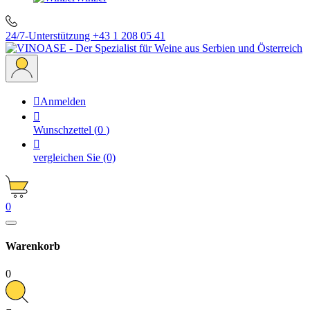
24/7-Unterstützung
+43 1 208 05 41

Anmelden

Wunschzettel
(
0
)

vergleichen Sie
(0)
0
Warenkorb
0