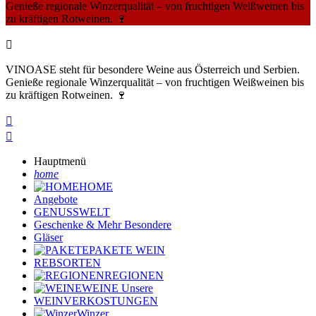
Genieße regionale Winzerqualität – von fruchtigen Weißweinen bis
zu kräftigen Rotweinen. 🍷

VINOASE steht für besondere Weine aus Österreich und Serbien.
Genieße regionale Winzerqualität – von fruchtigen Weißweinen bis
zu kräftigen Rotweinen. 🍷


Hauptmenü
home
HOME
Angebote
GENUSSWELT
Geschenke & Mehr
Besondere
Gläser
PAKETE
WEIN
REBSORTEN
REGIONEN
WEINE
Unsere
WEINVERKOSTUNGEN
Winzer