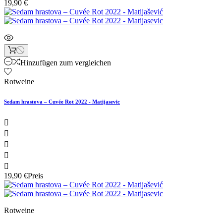
19,90 €
Hinzufügen zum vergleichen
Rotweine
Sedam hrastova – Cuvée Rot 2022 - Matijasevic





19,90 €
Preis
Rotweine