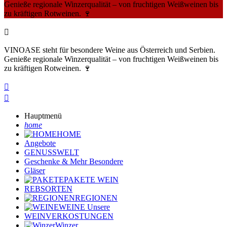
Genieße regionale Winzerqualität – von fruchtigen Weißweinen bis
zu kräftigen Rotweinen. 🍷

VINOASE steht für besondere Weine aus Österreich und Serbien.
Genieße regionale Winzerqualität – von fruchtigen Weißweinen bis
zu kräftigen Rotweinen. 🍷


Hauptmenü
home
HOME
Angebote
GENUSSWELT
Geschenke & Mehr
Besondere
Gläser
PAKETE
WEIN
REBSORTEN
REGIONEN
WEINE
Unsere
WEINVERKOSTUNGEN
Winzer