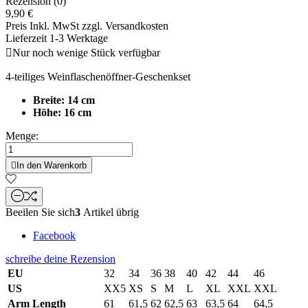
Rezension (0)
9,90 €
Preis Inkl. MwSt zzgl. Versandkosten
Lieferzeit 1-3 Werktage

Nur noch wenige Stück verfügbar
4-teiliges Weinflaschenöffner-Geschenkset
Breite: 14 cm
Höhe: 16 cm
Menge:

In den Warenkorb
Beeilen Sie sich
3
Artikel übrig
Facebook
schreibe deine Rezension
EU
32
34
36
38
40
42
44
46
US
XX5
XS
S
M
L
XL
XXL
XXL
Arm Length
61
61,5
62
62,5
63
63,5
64
64,5