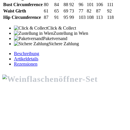
Bust Circumference
80
84
88
92
96
101
106
111
Waist Girth
61
65
69
73
77
82
87
92
Hip Circumference
87
91
95
99
103
108
113
118
Click & Collect
Zustellung in Wien
Paketversand
Sichere Zahlung
Beschreibung
Artikeldetails
Rezensionen