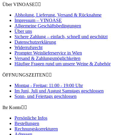
Über VINOASE


Abholung, Lieferung, Versand & Rücknahme
Impressum – VINOASE
Allgemeine Geschäftsbedingungen
Über uns
Sichere Zahlung – einfach, schnell und geschützt
Datenschutzerklärung
Widerrufsrecht
Prompter Weinlieferservice in Wien
Versand & Zahlungsmöglichkeiten
Häufige Fragen rund um unsere Weine & Zubehör
ÖFFNUNGSZEITEN


Montag - Freitag: 11:00 - 19:00 Uhr
Im Juni, Juli und August Samstags geschlossen
Sonn- und Feiertags geschlossen
Ihr Konto


Persönliche Infos
Bestellungen
Rechnungskorrekturen
Adressen