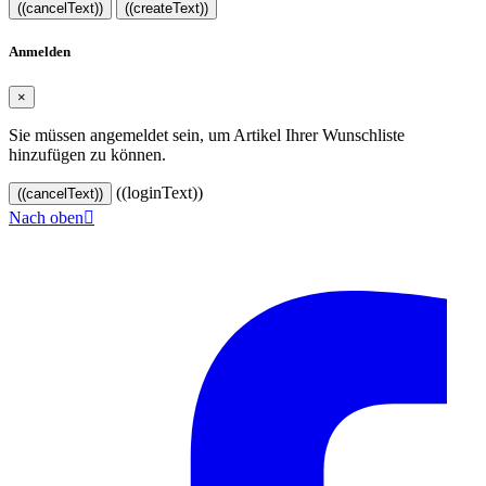
((cancelText))
((createText))
Anmelden
×
Sie müssen angemeldet sein, um Artikel Ihrer Wunschliste
hinzufügen zu können.
((loginText))
((cancelText))
Nach oben

© 2024–2026 VINOASE. Alle Rechte vorbehalten.