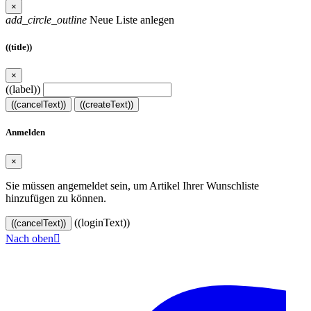
×
add_circle_outline
Neue Liste anlegen
((title))
×
((label))
((cancelText))
((createText))
Anmelden
×
Sie müssen angemeldet sein, um Artikel Ihrer Wunschliste
hinzufügen zu können.
((loginText))
((cancelText))
Nach oben

© 2024–2026 VINOASE. Alle Rechte vorbehalten.