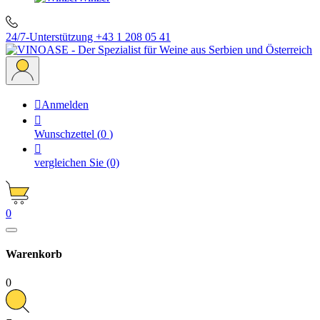
24/7-Unterstützung
+43 1 208 05 41

Anmelden

Wunschzettel
(
0
)

vergleichen Sie
(0)
0
Warenkorb
0