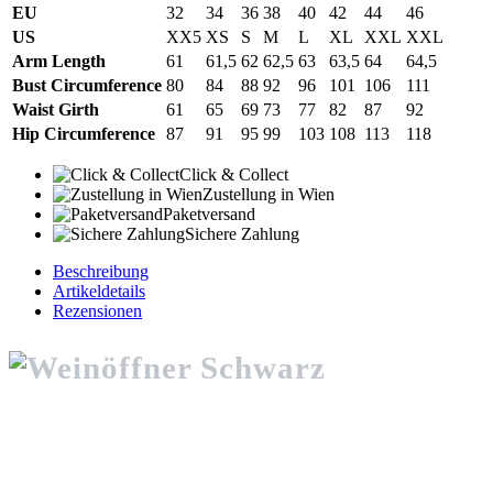
EU
32
34
36
38
40
42
44
46
US
XX5
XS
S
M
L
XL
XXL
XXL
Arm Length
61
61,5
62
62,5
63
63,5
64
64,5
Bust Circumference
80
84
88
92
96
101
106
111
Waist Girth
61
65
69
73
77
82
87
92
Hip Circumference
87
91
95
99
103
108
113
118
Click & Collect
Zustellung in Wien
Paketversand
Sichere Zahlung
Beschreibung
Artikeldetails
Rezensionen