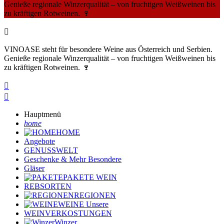
Genieße regionale Winzerqualität – von fruchtigen Weißweinen bis
zu kräftigen Rotweinen. 🍷

VINOASE steht für besondere Weine aus Österreich und Serbien.
Genieße regionale Winzerqualität – von fruchtigen Weißweinen bis
zu kräftigen Rotweinen. 🍷


Hauptmenü
home
HOME
Angebote
GENUSSWELT
Geschenke & Mehr
Besondere
Gläser
PAKETE
WEIN
REBSORTEN
REGIONEN
WEINE
Unsere
WEINVERKOSTUNGEN
Winzer