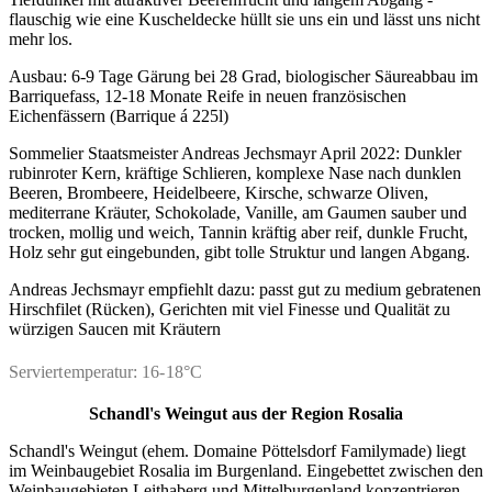
flauschig wie eine Kuscheldecke hüllt sie uns ein und lässt uns nicht
mehr los.
Ausbau: 6-9 Tage Gärung bei 28 Grad, biologischer Säureabbau im
Barriquefass, 12-18 Monate Reife in neuen französischen
Eichenfässern (Barrique á 225l)
Sommelier Staatsmeister Andreas Jechsmayr April 2022: Dunkler
rubinroter Kern, kräftige Schlieren, komplexe Nase nach dunklen
Beeren, Brombeere, Heidelbeere, Kirsche, schwarze Oliven,
mediterrane Kräuter, Schokolade, Vanille, am Gaumen sauber und
trocken, mollig und weich, Tannin kräftig aber reif, dunkle Frucht,
Holz sehr gut eingebunden, gibt tolle Struktur und langen Abgang.
Andreas Jechsmayr empfiehlt dazu: passt gut zu medium gebratenen
Hirschfilet (Rücken), Gerichten mit viel Finesse und Qualität zu
würzigen Saucen mit Kräutern
Serviertemperatur: 16-18°C
Schandl's Weingut
aus der Region Rosalia
Schandl's Weingut (ehem. Domaine Pöttelsdorf Familymade) liegt
im Weinbaugebiet Rosalia im Burgenland. Eingebettet zwischen den
Weinbaugebieten Leithaberg und Mittelburgenland konzentrieren