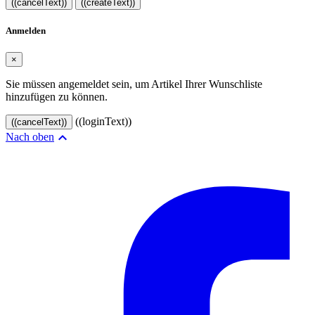
((cancelText))
((createText))
Anmelden
×
Sie müssen angemeldet sein, um Artikel Ihrer Wunschliste
hinzufügen zu können.
((loginText))
((cancelText))

Nach oben
© 2024–2026 VINOASE. Alle Rechte vorbehalten.