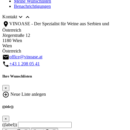
Meine Wunschlisten
Benachrichtigungen


Kontakt
location_on
VINOASE - Der Spezialist für Weine aus Serbien und
Österreich
Jörgerstraße 12
1180 Wien
Wien
Österreich
email
office@vinoase.at
call
+43 1 208 05 41
Ihre Wunschlisten
×
add_circle_outline
Neue Liste anlegen
((title))
×
((label))