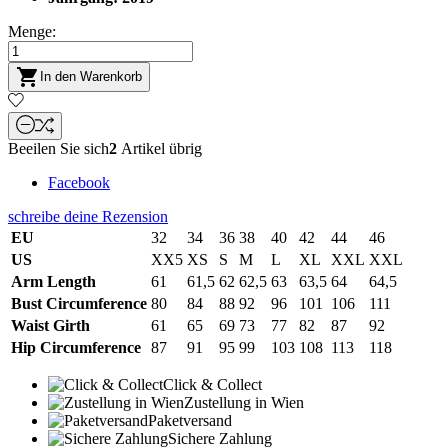
Menge:

In den Warenkorb
Beeilen Sie sich
2
Artikel übrig
Facebook
schreibe deine Rezension
EU
32
34
36
38
40
42
44
46
US
XX5
XS
S
M
L
XL
XXL
XXL
Arm Length
61
61,5
62
62,5
63
63,5
64
64,5
Bust Circumference
80
84
88
92
96
101
106
111
Waist Girth
61
65
69
73
77
82
87
92
Hip Circumference
87
91
95
99
103
108
113
118
Click & Collect
Zustellung in Wien
Paketversand
Sichere Zahlung