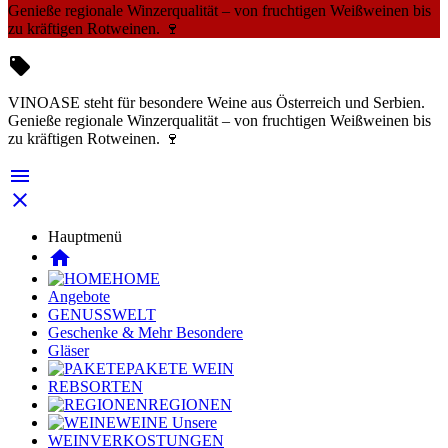
Genieße regionale Winzerqualität – von fruchtigen Weißweinen bis
zu kräftigen Rotweinen. 🍷

VINOASE steht für besondere Weine aus Österreich und Serbien.
Genieße regionale Winzerqualität – von fruchtigen Weißweinen bis
zu kräftigen Rotweinen. 🍷


Hauptmenü
home
HOME
Angebote
GENUSSWELT
Geschenke & Mehr
Besondere
Gläser
PAKETE
WEIN
REBSORTEN
REGIONEN
WEINE
Unsere
WEINVERKOSTUNGEN