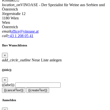
Kontakt


location_on
VINOASE - Der Spezialist für Weine aus Serbien und
Österreich
Jörgerstraße 12
1180 Wien
Wien
Österreich
email
office@vinoase.at
call
+43 1 208 05 41
Ihre Wunschlisten
×
add_circle_outline
Neue Liste anlegen
((title))
×
((label))
((cancelText))
((createText))
Anmelden