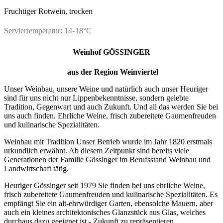
Fruchtiger Rotwein, trocken
Serviertemperatur: 14-18°C
Weinhof GÖSSINGER
aus der Region Weinviertel
Unser Weinbau, unsere Weine und natürlich auch unser Heuriger
sind für uns nicht nur Lippenbekenntnisse, sondern gelebte
Tradition, Gegenwart und auch Zukunft. Und all das werden Sie bei
uns auch finden. Ehrliche Weine, frisch zubereitete Gaumenfreuden
und kulinarische Spezialitäten.
Weinbau mit Tradition Unser Betrieb wurde im Jahr 1820 erstmals
urkundlich erwähnt. Ab diesem Zeitpunkt sind bereits viele
Generationen der Familie Gössinger im Berufsstand Weinbau und
Landwirtschaft tätig.
Heuriger Gössinger seit 1979 Sie finden bei uns ehrliche Weine,
frisch zubereitete Gaumenfreuden und kulinarische Spezialitäten. Es
empfängt Sie ein alt-ehrwürdiger Garten, ebensolche Mauern, aber
auch ein kleines architektonisches Glanzstück aus Glas, welches
durchaus dazu geeignet ist - Zukunft zu repräsentieren.