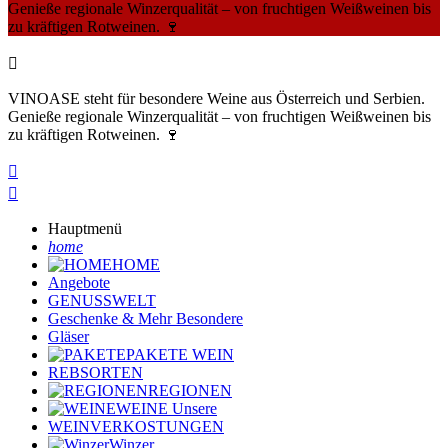
Genieße regionale Winzerqualität – von fruchtigen Weißweinen bis
zu kräftigen Rotweinen. 🍷

VINOASE steht für besondere Weine aus Österreich und Serbien.
Genieße regionale Winzerqualität – von fruchtigen Weißweinen bis
zu kräftigen Rotweinen. 🍷


Hauptmenü
home
HOME
Angebote
GENUSSWELT
Geschenke & Mehr
Besondere
Gläser
PAKETE
WEIN
REBSORTEN
REGIONEN
WEINE
Unsere
WEINVERKOSTUNGEN
Winzer