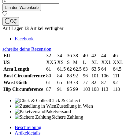

In den Warenkorb
Auf Lager
13
Artikel verfügbar
Facebook
schreibe deine Rezension
EU
32
34
36
38
40
42
44
46
US
XX5
XS
S
M
L
XL
XXL
XXL
Arm Length
61
61,5
62
62,5
63
63,5
64
64,5
Bust Circumference
80
84
88
92
96
101
106
111
Waist Girth
61
65
69
73
77
82
87
92
Hip Circumference
87
91
95
99
103
108
113
118
Click & Collect
Zustellung in Wien
Paketversand
Sichere Zahlung
Beschreibung
Artikeldetails