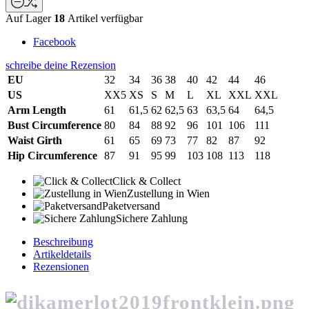
Auf Lager
18
Artikel verfügbar
Facebook
schreibe deine Rezension
EU
32
34
36
38
40
42
44
46
US
XX5
XS
S
M
L
XL
XXL
XXL
Arm Length
61
61,5
62
62,5
63
63,5
64
64,5
Bust Circumference
80
84
88
92
96
101
106
111
Waist Girth
61
65
69
73
77
82
87
92
Hip Circumference
87
91
95
99
103
108
113
118
Click & Collect
Zustellung in Wien
Paketversand
Sichere Zahlung
Beschreibung
Artikeldetails
Rezensionen