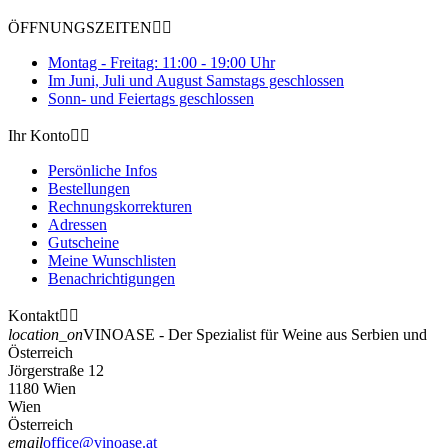
ÖFFNUNGSZEITEN


Montag - Freitag: 11:00 - 19:00 Uhr
Im Juni, Juli und August Samstags geschlossen
Sonn- und Feiertags geschlossen
Ihr Konto


Persönliche Infos
Bestellungen
Rechnungskorrekturen
Adressen
Gutscheine
Meine Wunschlisten
Benachrichtigungen
Kontakt


location_on
VINOASE - Der Spezialist für Weine aus Serbien und
Österreich
Jörgerstraße 12
1180 Wien
Wien
Österreich
email
office@vinoase.at