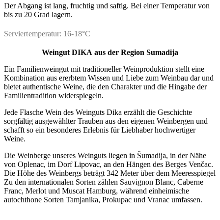
Der Abgang ist lang, fruchtig und saftig. Bei einer Temperatur von
bis zu 20 Grad lagern.
Serviertemperatur: 16-18°C
Weingut DIKA
aus der Region Sumadija
Ein Familienweingut mit traditioneller Weinproduktion stellt eine
Kombination aus ererbtem Wissen und Liebe zum Weinbau dar und
bietet authentische Weine, die den Charakter und die Hingabe der
Familientradition widerspiegeln.
Jede Flasche Wein des Weinguts Dika erzählt die Geschichte
sorgfältig ausgewählter Trauben aus den eigenen Weinbergen und
schafft so ein besonderes Erlebnis für Liebhaber hochwertiger
Weine.
Die Weinberge unseres Weinguts liegen in Šumadija, in der Nähe
von Oplenac, im Dorf Lipovac, an den Hängen des Berges Venčac.
Die Höhe des Weinbergs beträgt 342 Meter über dem Meeresspiegel
Zu den internationalen Sorten zählen Sauvignon Blanc, Caberne
Franc, Merlot und Muscat Hamburg, während einheimische
autochthone Sorten Tamjanika, Prokupac und Vranac umfassen.