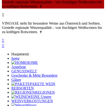
Genieße regionale Winzerqualität – von fruchtigen Weißweinen bis
zu kräftigen Rotweinen. 🍷

VINOASE steht für besondere Weine aus Österreich und Serbien.
Genieße regionale Winzerqualität – von fruchtigen Weißweinen bis
zu kräftigen Rotweinen. 🍷


Hauptmenü
home
HOME
Angebote
GENUSSWELT
Geschenke & Mehr
Besondere
Gläser
PAKETE
WEIN
REBSORTEN
REGIONEN
WEINE
Unsere
WEINVERKOSTUNGEN
Winzer