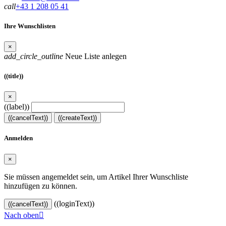
call
+43 1 208 05 41
Ihre Wunschlisten
×
add_circle_outline
Neue Liste anlegen
((title))
×
((label))
((cancelText))
((createText))
Anmelden
×
Sie müssen angemeldet sein, um Artikel Ihrer Wunschliste
hinzufügen zu können.
((loginText))
((cancelText))
Nach oben
