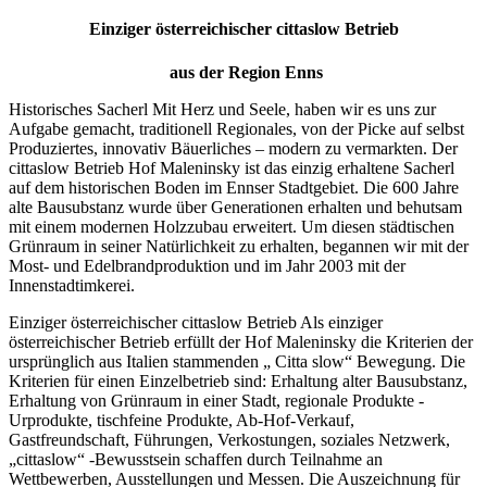
Einziger österreichischer cittaslow Betrieb
aus der Region
Enns
Historisches Sacherl Mit Herz und Seele, haben wir es uns zur
Aufgabe gemacht, traditionell Regionales, von der Picke auf selbst
Produziertes, innovativ Bäuerliches – modern zu vermarkten. Der
cittaslow Betrieb Hof Maleninsky ist das einzig erhaltene Sacherl
auf dem historischen Boden im Ennser Stadtgebiet. Die 600 Jahre
alte Bausubstanz wurde über Generationen erhalten und behutsam
mit einem modernen Holzzubau erweitert. Um diesen städtischen
Grünraum in seiner Natürlichkeit zu erhalten, begannen wir mit der
Most- und Edelbrandproduktion und im Jahr 2003 mit der
Innenstadtimkerei.
Einziger österreichischer cittaslow Betrieb Als einziger
österreichischer Betrieb erfüllt der Hof Maleninsky die Kriterien der
ursprünglich aus Italien stammenden „ Citta slow“ Bewegung. Die
Kriterien für einen Einzelbetrieb sind: Erhaltung alter Bausubstanz,
Erhaltung von Grünraum in einer Stadt, regionale Produkte -
Urprodukte, tischfeine Produkte, Ab-Hof-Verkauf,
Gastfreundschaft, Führungen, Verkostungen, soziales Netzwerk,
„cittaslow“ -Bewusstsein schaffen durch Teilnahme an
Wettbewerben, Ausstellungen und Messen. Die Auszeichnung für