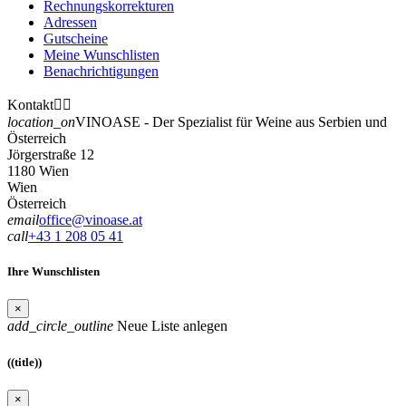
Rechnungskorrekturen
Adressen
Gutscheine
Meine Wunschlisten
Benachrichtigungen
Kontakt


location_on
VINOASE - Der Spezialist für Weine aus Serbien und
Österreich
Jörgerstraße 12
1180 Wien
Wien
Österreich
email
office@vinoase.at
call
+43 1 208 05 41
Ihre Wunschlisten
×
add_circle_outline
Neue Liste anlegen
((title))
×