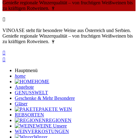
Genieße regionale Winzerqualität – von fruchtigen Weißweinen bis
zu kräftigen Rotweinen. 🍷

VINOASE steht für besondere Weine aus Österreich und Serbien.
Genieße regionale Winzerqualität – von fruchtigen Weißweinen bis
zu kräftigen Rotweinen. 🍷


Hauptmenü
home
HOME
Angebote
GENUSSWELT
Geschenke & Mehr
Besondere
Gläser
PAKETE
WEIN
REBSORTEN
REGIONEN
WEINE
Unsere
WEINVERKOSTUNGEN
Winzer