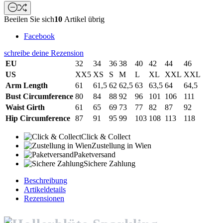
Beeilen Sie sich
10
Artikel übrig
Facebook
schreibe deine Rezension
EU
32
34
36
38
40
42
44
46
US
XX5
XS
S
M
L
XL
XXL
XXL
Arm Length
61
61,5
62
62,5
63
63,5
64
64,5
Bust Circumference
80
84
88
92
96
101
106
111
Waist Girth
61
65
69
73
77
82
87
92
Hip Circumference
87
91
95
99
103
108
113
118
Click & Collect
Zustellung in Wien
Paketversand
Sichere Zahlung
Beschreibung
Artikeldetails
Rezensionen