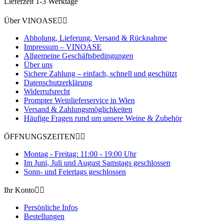
Lieferzeit 1-3 Werktage
Über VINOASE


Abholung, Lieferung, Versand & Rücknahme
Impressum – VINOASE
Allgemeine Geschäftsbedingungen
Über uns
Sichere Zahlung – einfach, schnell und geschützt
Datenschutzerklärung
Widerrufsrecht
Prompter Weinlieferservice in Wien
Versand & Zahlungsmöglichkeiten
Häufige Fragen rund um unsere Weine & Zubehör
ÖFFNUNGSZEITEN


Montag - Freitag: 11:00 - 19:00 Uhr
Im Juni, Juli und August Samstags geschlossen
Sonn- und Feiertags geschlossen
Ihr Konto


Persönliche Infos
Bestellungen