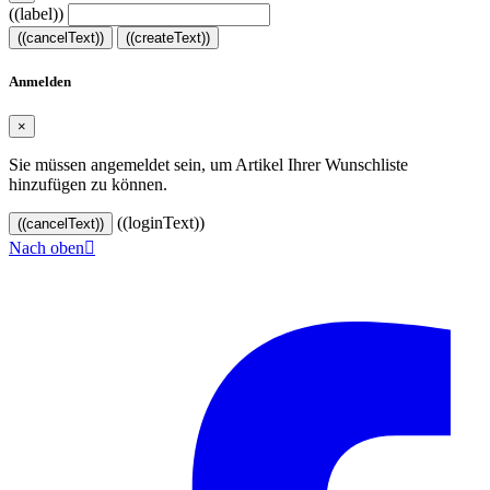
((label))
((cancelText))
((createText))
Anmelden
×
Sie müssen angemeldet sein, um Artikel Ihrer Wunschliste
hinzufügen zu können.
((loginText))
((cancelText))
Nach oben

© 2024–2026 VINOASE. Alle Rechte vorbehalten.