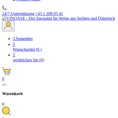
24/7-Unterstützung
+43 1 208 05 41

Anmelden

Wunschzettel
(
0
)

vergleichen Sie
(0)
0
Warenkorb
0