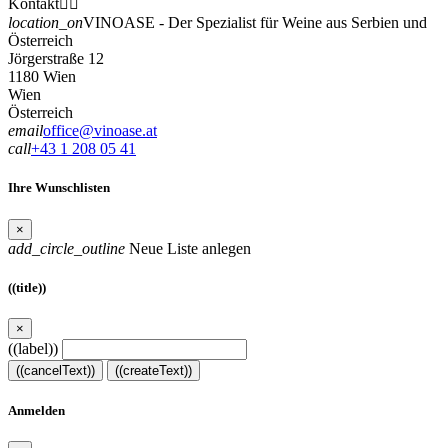
Kontakt


location_on
VINOASE - Der Spezialist für Weine aus Serbien und
Österreich
Jörgerstraße 12
1180 Wien
Wien
Österreich
email
office@vinoase.at
call
+43 1 208 05 41
Ihre Wunschlisten
×
add_circle_outline
Neue Liste anlegen
((title))
×
((label))
((cancelText))
((createText))
Anmelden