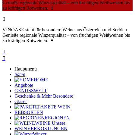
Genieße regionale Winzerqualität – von fruchtigen Weißweinen bis
zu kräftigen Rotweinen. 🍷

VINOASE steht für besondere Weine aus Österreich und Serbien.
Genieße regionale Winzerqualität – von fruchtigen Weißweinen bis
zu kräftigen Rotweinen. 🍷


Hauptmenü
home
HOME
Angebote
GENUSSWELT
Geschenke & Mehr
Besondere
Gläser
PAKETE
WEIN
REBSORTEN
REGIONEN
WEINE
Unsere
WEINVERKOSTUNGEN
Winzer