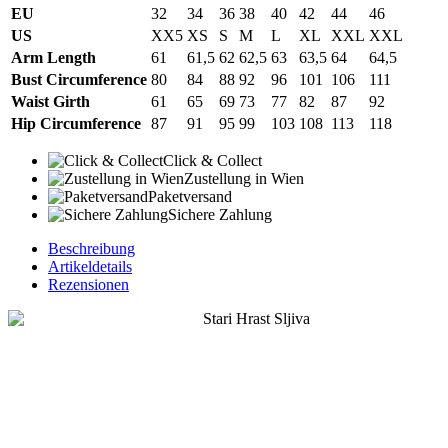
EU
32
34
36
38
40
42
44
46
US
XX5
XS
S
M
L
XL
XXL
XXL
Arm Length
61
61,5
62
62,5
63
63,5
64
64,5
Bust Circumference
80
84
88
92
96
101
106
111
Waist Girth
61
65
69
73
77
82
87
92
Hip Circumference
87
91
95
99
103
108
113
118
Click & Collect
Zustellung in Wien
Paketversand
Sichere Zahlung
Beschreibung
Artikeldetails
Rezensionen