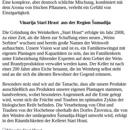
Eine komplexe, aber dennoch schlichte Mischung, kombiniert mit
dem Aroma von frischen Pflaumen, verleiht ein Gefühl von
Einzigartigkeit.
Vinarija Stari Hrast
aus der Region Šumadija
Die Gründung des Weinkellers „Stari Hrast“ erfolgte im Jahr 2008,
zu einer Zeit, als die Ideen zur Schaffung eines neuen „Weins
Serbien“ wuchsen und bereits große Namen der Weinwelt
auftauchten. Unsere Vision war und ist es, ein Familienweingut mit
eigenen Plantagen und Kapazitäten zu sein, das im Familienkreis
unter Einbeziehung führender Experten auf dem Gebiet der Wein-
und Brandyproduktion verwaltet werden kann. Der Keller ist nach
einer 200 Jahre alten Eiche benannt, die im Weinberg selbst steht
und an die sich die ältesten Bewohner der Gegend erinnern.
Besonders stolz sind wir auf die Tatsache, dass alle unsere Produkte
ausschließlich aus Produkten unserer eigenen Plantagen stammen,
handverlesen, wobei besonderes Augenmerk auf die Ernte gelegt
wird, wenn sich die Früchte und Trauben im optimalen Zyklus der
biologischen Reife befinden. Die Verarbeitung von Obst und
Trauben von der Hochebene oberhalb des Dorfes Žirovnica, die von
den Winden der umliegenden Šumadija-Hügel umweht wird, erfolgt
in den Räumlichkeiten der Kellerei Stari Hrast.