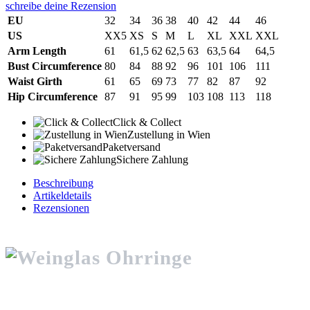
schreibe deine Rezension
EU
32
34
36
38
40
42
44
46
US
XX5
XS
S
M
L
XL
XXL
XXL
Arm Length
61
61,5
62
62,5
63
63,5
64
64,5
Bust Circumference
80
84
88
92
96
101
106
111
Waist Girth
61
65
69
73
77
82
87
92
Hip Circumference
87
91
95
99
103
108
113
118
Click & Collect
Zustellung in Wien
Paketversand
Sichere Zahlung
Beschreibung
Artikeldetails
Rezensionen