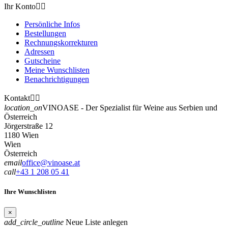
Ihr Konto


Persönliche Infos
Bestellungen
Rechnungskorrekturen
Adressen
Gutscheine
Meine Wunschlisten
Benachrichtigungen
Kontakt


location_on
VINOASE - Der Spezialist für Weine aus Serbien und
Österreich
Jörgerstraße 12
1180 Wien
Wien
Österreich
email
office@vinoase.at
call
+43 1 208 05 41
Ihre Wunschlisten
×
add_circle_outline
Neue Liste anlegen