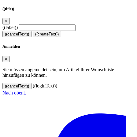
((title))
×
((label))
((cancelText))
((createText))
Anmelden
×
Sie müssen angemeldet sein, um Artikel Ihrer Wunschliste
hinzufügen zu können.
((loginText))
((cancelText))
Nach oben

© 2024–2026 VINOASE. Alle Rechte vorbehalten.