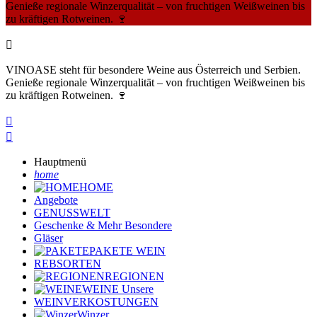
Genieße regionale Winzerqualität – von fruchtigen Weißweinen bis
zu kräftigen Rotweinen. 🍷

VINOASE steht für besondere Weine aus Österreich und Serbien.
Genieße regionale Winzerqualität – von fruchtigen Weißweinen bis
zu kräftigen Rotweinen. 🍷


Hauptmenü
home
HOME
Angebote
GENUSSWELT
Geschenke & Mehr
Besondere
Gläser
PAKETE
WEIN
REBSORTEN
REGIONEN
WEINE
Unsere
WEINVERKOSTUNGEN
Winzer