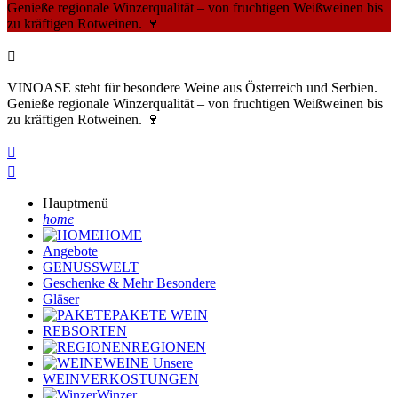
Genieße regionale Winzerqualität – von fruchtigen Weißweinen bis
zu kräftigen Rotweinen. 🍷

VINOASE steht für besondere Weine aus Österreich und Serbien.
Genieße regionale Winzerqualität – von fruchtigen Weißweinen bis
zu kräftigen Rotweinen. 🍷


Hauptmenü
home
HOME
Angebote
GENUSSWELT
Geschenke & Mehr
Besondere
Gläser
PAKETE
WEIN
REBSORTEN
REGIONEN
WEINE
Unsere
WEINVERKOSTUNGEN
Winzer