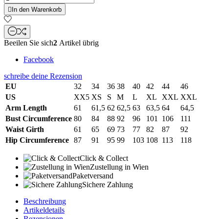

In den Warenkorb
Beeilen Sie sich
2
Artikel übrig
Facebook
schreibe deine Rezension
EU
32
34
36
38
40
42
44
46
US
XX5
XS
S
M
L
XL
XXL
XXL
Arm Length
61
61,5
62
62,5
63
63,5
64
64,5
Bust Circumference
80
84
88
92
96
101
106
111
Waist Girth
61
65
69
73
77
82
87
92
Hip Circumference
87
91
95
99
103
108
113
118
Click & Collect
Zustellung in Wien
Paketversand
Sichere Zahlung
Beschreibung
Artikeldetails
Rezensionen