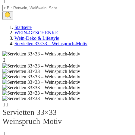

Startseite
WEIN-GESCHENKE
Wein‑Deko & Lifestyle
Servietten 33×33 – Weinspruch‑Motiv



Servietten 33×33 –
Weinspruch‑Motiv
