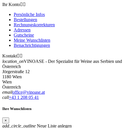
Ihr Konto


Persönliche Infos
Bestellungen
Rechnungskorrekturen
Adressen
Gutscheine
Meine Wunschlisten
Benachrichtigungen
Kontakt


location_on
VINOASE - Der Spezialist für Weine aus Serbien und
Österreich
Jörgerstraße 12
1180 Wien
Wien
Österreich
email
office@vinoase.at
call
+43 1 208 05 41
Ihre Wunschlisten
×
add_circle_outline
Neue Liste anlegen