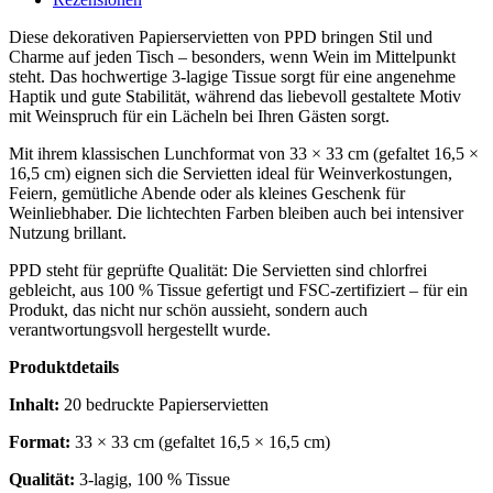
Diese dekorativen Papierservietten von PPD bringen Stil und
Charme auf jeden Tisch – besonders, wenn Wein im Mittelpunkt
steht. Das hochwertige 3‑lagige Tissue sorgt für eine angenehme
Haptik und gute Stabilität, während das liebevoll gestaltete Motiv
mit Weinspruch für ein Lächeln bei Ihren Gästen sorgt.
Mit ihrem klassischen Lunchformat von 33 × 33 cm (gefaltet 16,5 ×
16,5 cm) eignen sich die Servietten ideal für Weinverkostungen,
Feiern, gemütliche Abende oder als kleines Geschenk für
Weinliebhaber. Die lichtechten Farben bleiben auch bei intensiver
Nutzung brillant.
PPD steht für geprüfte Qualität: Die Servietten sind chlorfrei
gebleicht, aus 100 % Tissue gefertigt und FSC‑zertifiziert – für ein
Produkt, das nicht nur schön aussieht, sondern auch
verantwortungsvoll hergestellt wurde.
Produktdetails
Inhalt:
20 bedruckte Papierservietten
Format:
33 × 33 cm (gefaltet 16,5 × 16,5 cm)
Qualität:
3‑lagig, 100 % Tissue