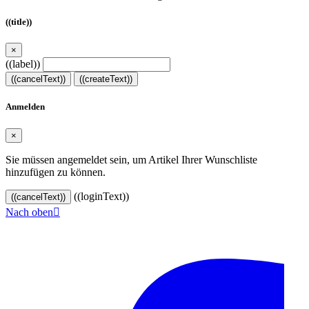
((title))
×
((label))
((cancelText))
((createText))
Anmelden
×
Sie müssen angemeldet sein, um Artikel Ihrer Wunschliste
hinzufügen zu können.
((loginText))
((cancelText))
Nach oben

© 2024–2026 VINOASE. Alle Rechte vorbehalten.