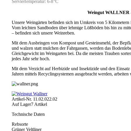
Serviertemperatur: 6-8°C
Weingut WALLNER
Unsere Weingärten befinden sich im Umkreis von 5 Kilometern i
Vom leichten Sandboden über lehmige Lößböden bis hin zu mitt
– befinden sich unsere Weinreben.
Mit dem Ausbringen von Kompost und Gesteinsmehl, der Bepfl
und walzen statt mulchen der Fahrgassen, werden das Bodenlebe
Gleichgewicht im Weingarten bei. Da die meisten Trauben sortenr
jedes Jahr sehr hoch.
Mit dem Verzicht auf Herbizide und Insektizide und den Einsatz
Jahren mittels Recyclingsystemen ausgebracht werden, arbeiten
Artikel-Nr.
11.02.022.02
Auf Lager
7 Artikel
Technische Daten
Rebsorte
Grüner Veltliner