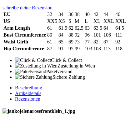
schreibe deine Rezension
EU
32
34
36
38
40
42
44
46
US
XX5
XS
S
M
L
XL
XXL
XXL
Arm Length
61
61,5
62
62,5
63
63,5
64
64,5
Bust Circumference
80
84
88
92
96
101
106
111
Waist Girth
61
65
69
73
77
82
87
92
Hip Circumference
87
91
95
99
103
108
113
118
Click & Collect
Zustellung in Wien
Paketversand
Sichere Zahlung
Beschreibung
Artikeldetails
Rezensionen