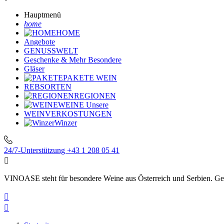
Hauptmenü
home
HOME
Angebote
GENUSSWELT
Geschenke & Mehr
Besondere
Gläser
PAKETE
WEIN
REBSORTEN
REGIONEN
WEINE
Unsere
WEINVERKOSTUNGEN
Winzer
24/7-Unterstützung
+43 1 208 05 41

VINOASE steht für besondere Weine aus Österreich und Serbien. Geni

