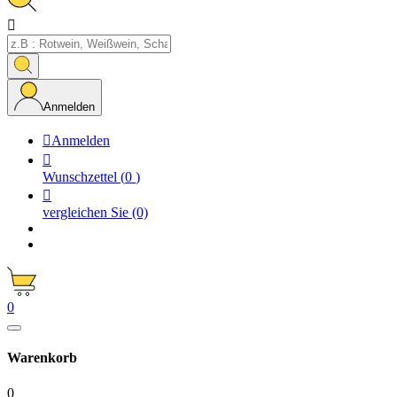

Anmelden

Anmelden

Wunschzettel
(
0
)

vergleichen Sie
(0)
0
Warenkorb
0