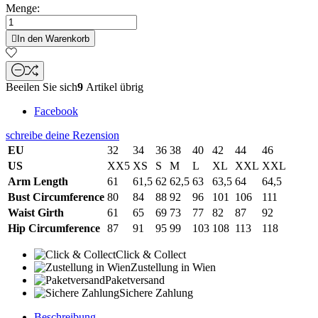
Menge:

In den Warenkorb
Beeilen Sie sich
9
Artikel übrig
Facebook
schreibe deine Rezension
EU
32
34
36
38
40
42
44
46
US
XX5
XS
S
M
L
XL
XXL
XXL
Arm Length
61
61,5
62
62,5
63
63,5
64
64,5
Bust Circumference
80
84
88
92
96
101
106
111
Waist Girth
61
65
69
73
77
82
87
92
Hip Circumference
87
91
95
99
103
108
113
118
Click & Collect
Zustellung in Wien
Paketversand
Sichere Zahlung
Beschreibung