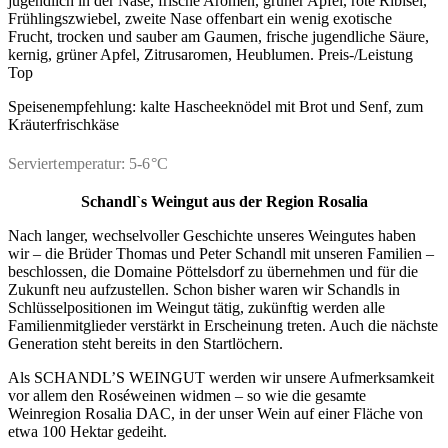
jugendlich in der Nase, frische Aromen, grüner Apfel, rote Ribisel,
Frühlingszwiebel, zweite Nase offenbart ein wenig exotische
Frucht, trocken und sauber am Gaumen, frische jugendliche Säure,
kernig, grüner Apfel, Zitrusaromen, Heublumen. Preis-/Leistung
Top
Speisenempfehlung: kalte Hascheeknödel mit Brot und Senf, zum
Kräuterfrischkäse
Serviertemperatur: 5-6°C
Schandl`s Weingut
aus der Region Rosalia
Nach langer, wechselvoller Geschichte unseres Weingutes haben
wir – die Brüder Thomas und Peter Schandl mit unseren Familien –
beschlossen, die Domaine Pöttelsdorf zu übernehmen und für die
Zukunft neu aufzustellen. Schon bisher waren wir Schandls in
Schlüsselpositionen im Weingut tätig, zukünftig werden alle
Familienmitglieder verstärkt in Erscheinung treten. Auch die nächste
Generation steht bereits in den Startlöchern.
Als SCHANDL’S WEINGUT werden wir unsere Aufmerksamkeit
vor allem den Roséweinen widmen – so wie die gesamte
Weinregion Rosalia DAC, in der unser Wein auf einer Fläche von
etwa 100 Hektar gedeiht.