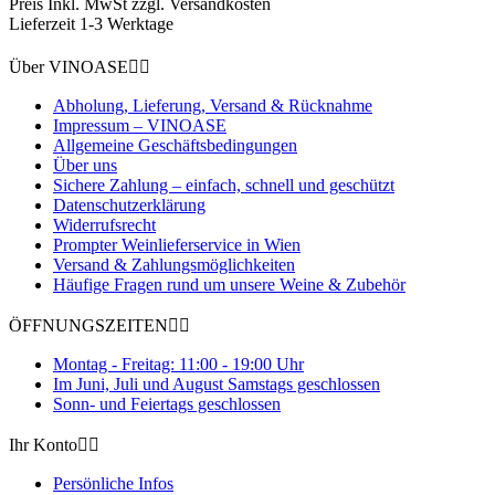
Preis Inkl. MwSt zzgl. Versandkosten
Lieferzeit 1-3 Werktage
Über VINOASE


Abholung, Lieferung, Versand & Rücknahme
Impressum – VINOASE
Allgemeine Geschäftsbedingungen
Über uns
Sichere Zahlung – einfach, schnell und geschützt
Datenschutzerklärung
Widerrufsrecht
Prompter Weinlieferservice in Wien
Versand & Zahlungsmöglichkeiten
Häufige Fragen rund um unsere Weine & Zubehör
ÖFFNUNGSZEITEN


Montag - Freitag: 11:00 - 19:00 Uhr
Im Juni, Juli und August Samstags geschlossen
Sonn- und Feiertags geschlossen
Ihr Konto


Persönliche Infos