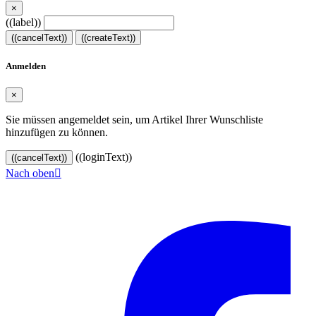
×
((label))
((cancelText))
((createText))
Anmelden
×
Sie müssen angemeldet sein, um Artikel Ihrer Wunschliste
hinzufügen zu können.
((loginText))
((cancelText))
Nach oben

© 2024–2026 VINOASE. Alle Rechte vorbehalten.