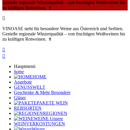
Genieße regionale Winzerqualität – von fruchtigen Weißweinen bis
zu kräftigen Rotweinen. 🍷

VINOASE steht für besondere Weine aus Österreich und Serbien.
Genieße regionale Winzerqualität – von fruchtigen Weißweinen bis
zu kräftigen Rotweinen. 🍷


Hauptmenü
home
HOME
Angebote
GENUSSWELT
Geschenke & Mehr
Besondere
Gläser
PAKETE
WEIN
REBSORTEN
REGIONEN
WEINE
Unsere
WEINVERKOSTUNGEN
Winzer