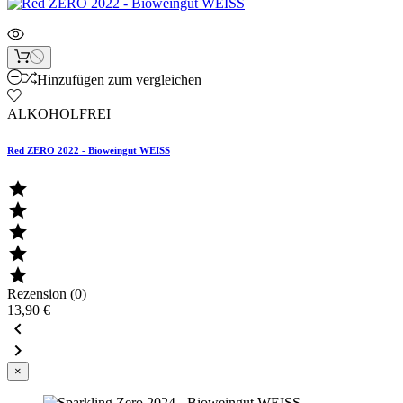
Hinzufügen zum vergleichen
ALKOHOLFREI
Red ZERO 2022 - Bioweingut WEISS





Rezension (0)
13,90 €


×