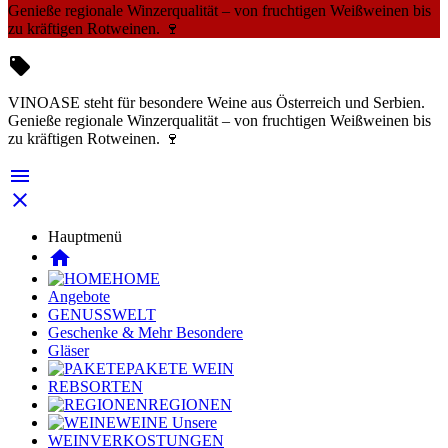
Genieße regionale Winzerqualität – von fruchtigen Weißweinen bis
zu kräftigen Rotweinen. 🍷

VINOASE steht für besondere Weine aus Österreich und Serbien.
Genieße regionale Winzerqualität – von fruchtigen Weißweinen bis
zu kräftigen Rotweinen. 🍷


Hauptmenü
home
HOME
Angebote
GENUSSWELT
Geschenke & Mehr
Besondere
Gläser
PAKETE
WEIN
REBSORTEN
REGIONEN
WEINE
Unsere
WEINVERKOSTUNGEN