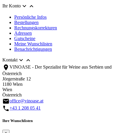


Ihr Konto
Persönliche Infos
Bestellungen
Rechnungskorrekturen
Adressen
Gutscheine
Meine Wunschlisten
Benachrichtigungen


Kontakt
location_on
VINOASE - Der Spezialist für Weine aus Serbien und
Österreich
Jörgerstraße 12
1180 Wien
Wien
Österreich
email
office@vinoase.at
call
+43 1 208 05 41
Ihre Wunschlisten
×