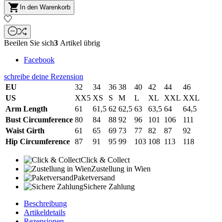

In den Warenkorb
Beeilen Sie sich
3
Artikel übrig
Facebook
schreibe deine Rezension
EU
32
34
36
38
40
42
44
46
US
XX5
XS
S
M
L
XL
XXL
XXL
Arm Length
61
61,5
62
62,5
63
63,5
64
64,5
Bust Circumference
80
84
88
92
96
101
106
111
Waist Girth
61
65
69
73
77
82
87
92
Hip Circumference
87
91
95
99
103
108
113
118
Click & Collect
Zustellung in Wien
Paketversand
Sichere Zahlung
Beschreibung
Artikeldetails
Rezensionen