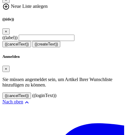
add_circle_outline
Neue Liste anlegen
((title))
×
((label))
((cancelText))
((createText))
Anmelden
×
Sie müssen angemeldet sein, um Artikel Ihrer Wunschliste
hinzufügen zu können.
((loginText))
((cancelText))

Nach oben
© 2024–2026 VINOASE. Alle Rechte vorbehalten.