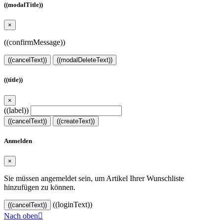
((modalTitle))
×
((confirmMessage))
((cancelText))
((modalDeleteText))
((title))
×
((label))
((cancelText))
((createText))
Anmelden
×
Sie müssen angemeldet sein, um Artikel Ihrer Wunschliste
hinzufügen zu können.
((loginText))
((cancelText))
Nach oben
