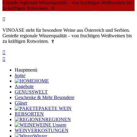
Genieße regionale Winzerqualität – von fruchtigen Weißweinen bis
zu kräftigen Rotweinen. 🍷

VINOASE steht für besondere Weine aus Österreich und Serbien.
Genieße regionale Winzerqualität – von fruchtigen Weißweinen bis
zu kräftigen Rotweinen. 🍷


Hauptmenü
home
HOME
Angebote
GENUSSWELT
Geschenke & Mehr
Besondere
Gläser
PAKETE
WEIN
REBSORTEN
REGIONEN
WEINE
Unsere
WEINVERKOSTUNGEN
Winzer