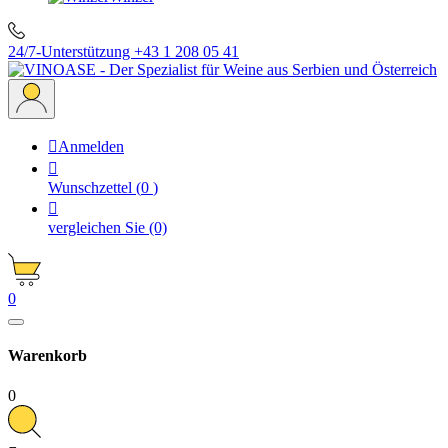
24/7-Unterstützung
+43 1 208 05 41

Anmelden

Wunschzettel
(
0
)

vergleichen Sie
(0)
0
Warenkorb
0