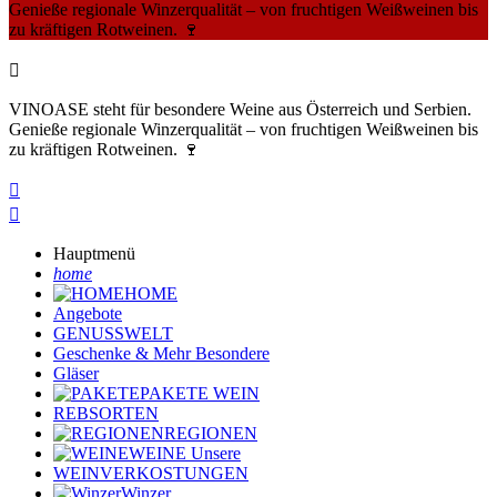
Genieße regionale Winzerqualität – von fruchtigen Weißweinen bis
zu kräftigen Rotweinen. 🍷

VINOASE steht für besondere Weine aus Österreich und Serbien.
Genieße regionale Winzerqualität – von fruchtigen Weißweinen bis
zu kräftigen Rotweinen. 🍷


Hauptmenü
home
HOME
Angebote
GENUSSWELT
Geschenke & Mehr
Besondere
Gläser
PAKETE
WEIN
REBSORTEN
REGIONEN
WEINE
Unsere
WEINVERKOSTUNGEN
Winzer