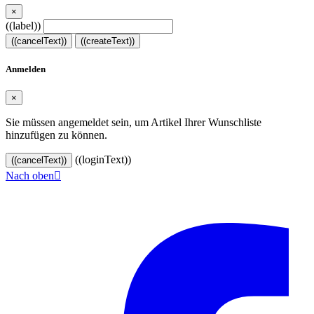
×
((label))
((cancelText))
((createText))
Anmelden
×
Sie müssen angemeldet sein, um Artikel Ihrer Wunschliste
hinzufügen zu können.
((loginText))
((cancelText))
Nach oben

© 2024–2026 VINOASE. Alle Rechte vorbehalten.