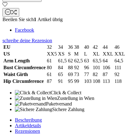
Beeilen Sie sich
1
Artikel übrig
Facebook
schreibe deine Rezension
EU
32
34
36
38
40
42
44
46
US
XX5
XS
S
M
L
XL
XXL
XXL
Arm Length
61
61,5
62
62,5
63
63,5
64
64,5
Bust Circumference
80
84
88
92
96
101
106
111
Waist Girth
61
65
69
73
77
82
87
92
Hip Circumference
87
91
95
99
103
108
113
118
Click & Collect
Zustellung in Wien
Paketversand
Sichere Zahlung
Beschreibung
Artikeldetails
Rezensionen