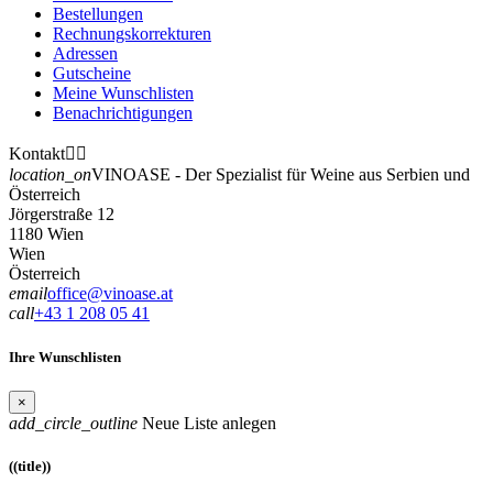
Bestellungen
Rechnungskorrekturen
Adressen
Gutscheine
Meine Wunschlisten
Benachrichtigungen
Kontakt


location_on
VINOASE - Der Spezialist für Weine aus Serbien und
Österreich
Jörgerstraße 12
1180 Wien
Wien
Österreich
email
office@vinoase.at
call
+43 1 208 05 41
Ihre Wunschlisten
×
add_circle_outline
Neue Liste anlegen
((title))