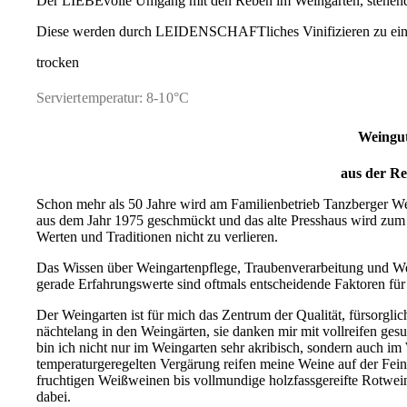
Der LIEBEvolle Umgang mit den Reben im Weingarten, stehend a
Diese werden durch LEIDENSCHAFTliches Vinifizieren zu eine
trocken
Serviertemperatur: 8-10°C
Weingu
aus der Re
Schon mehr als 50 Jahre wird am Familienbetrieb Tanzberger Wein
aus dem Jahr 1975 geschmückt und das alte Presshaus wird zu
Werten und Traditionen nicht zu verlieren.
Das Wissen über Weingartenpflege, Traubenverarbeitung und We
gerade Erfahrungswerte sind oftmals entscheidende Faktoren für d
Der Weingarten ist für mich das Zentrum der Qualität, fürsorgl
nächtelang in den Weingärten, sie danken mir mit vollreifen ge
bin ich nicht nur im Weingarten sehr akribisch, sondern auch i
temperaturgeregelten Vergärung reifen meine Weine auf der Feinhe
fruchtigen Weißweinen bis vollmundige holzfassgereifte Rotweine 
dabei.