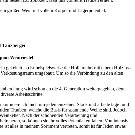
uf besten LÖSSböden, lässt uns vollreife Trauben ernten.
m großen Wein mit vollem Körper und Lagerpotential.
t Tanzberger
gion Weinviertel
 gekeltert, so ist beispielsweise die Hofeinfahrt mit einem Holzfass
m Verkostungsraum umgebaut. Um so die Verbindung zu den alten
inbereitung wird schon an die 4. Generation weitergegeben, denn
iverse Arbeitsschritte.
ich kümmere ich mich um jeden einzelnen Stock und arbeite tage- und
sunden Trauben, welche die Basis für spannende Weine sind. Jedoch
m Weinkeller. Nach der schonenden Verarbeitung und
fe heran, so können sie ihr volles Potential entfalten. Von intensiv
ist alles in meinem Sortiment vertreten, somit ist für Jeden etwas