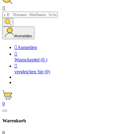

Anmelden

Anmelden

Wunschzettel
(
0
)

vergleichen Sie
(0)
0
Warenkorb
0