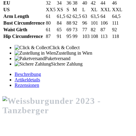
EU
32
34
36
38
40
42
44
46
US
XX5
XS
S
M
L
XL
XXL
XXL
Arm Length
61
61,5
62
62,5
63
63,5
64
64,5
Bust Circumference
80
84
88
92
96
101
106
111
Waist Girth
61
65
69
73
77
82
87
92
Hip Circumference
87
91
95
99
103
108
113
118
Click & Collect
Zustellung in Wien
Paketversand
Sichere Zahlung
Beschreibung
Artikeldetails
Rezensionen