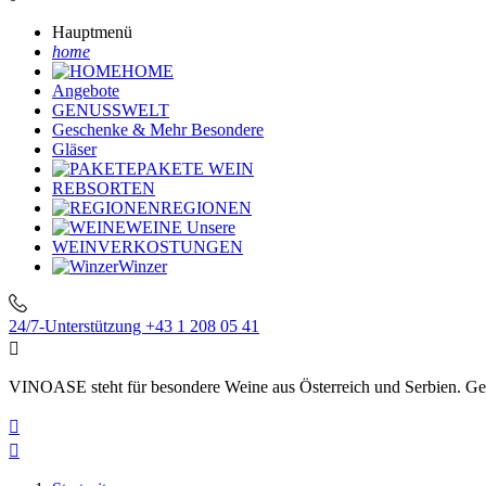
Hauptmenü
home
HOME
Angebote
GENUSSWELT
Geschenke & Mehr
Besondere
Gläser
PAKETE
WEIN
REBSORTEN
REGIONEN
WEINE
Unsere
WEINVERKOSTUNGEN
Winzer
24/7-Unterstützung
+43 1 208 05 41

VINOASE steht für besondere Weine aus Österreich und Serbien. Geni

