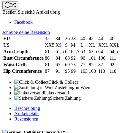
Beeilen Sie sich
3
Artikel übrig
Facebook
schreibe deine Rezension
EU
32
34
36
38
40
42
44
46
US
XX5
XS
S
M
L
XL
XXL
XXL
Arm Length
61
61,5
62
62,5
63
63,5
64
64,5
Bust Circumference
80
84
88
92
96
101
106
111
Waist Girth
61
65
69
73
77
82
87
92
Hip Circumference
87
91
95
99
103
108
113
118
Click & Collect
Zustellung in Wien
Paketversand
Sichere Zahlung
Beschreibung
Artikeldetails
Rezensionen