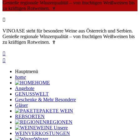
Genieße regionale Winzerqualität – von fruchtigen Weißweinen bis
zu kräftigen Rotweinen. 🍷

VINOASE steht für besondere Weine aus Österreich und Serbien.
Genieße regionale Winzerqualität – von fruchtigen Weißweinen bis
zu kräftigen Rotweinen. 🍷


Hauptmenü
home
HOME
Angebote
GENUSSWELT
Geschenke & Mehr
Besondere
Gläser
PAKETE
WEIN
REBSORTEN
REGIONEN
WEINE
Unsere
WEINVERKOSTUNGEN
Winzer