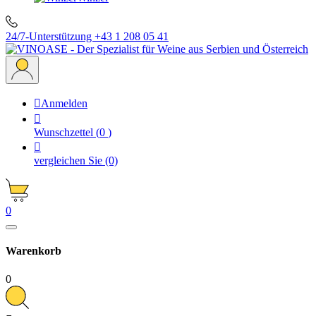
24/7-Unterstützung
+43 1 208 05 41

Anmelden

Wunschzettel
(
0
)

vergleichen Sie
(0)
0
Warenkorb
0