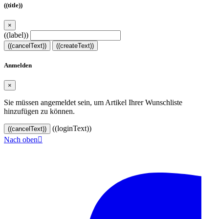
((title))
×
((label))
((cancelText))
((createText))
Anmelden
×
Sie müssen angemeldet sein, um Artikel Ihrer Wunschliste
hinzufügen zu können.
((loginText))
((cancelText))
Nach oben

© 2024–2026 VINOASE. Alle Rechte vorbehalten.