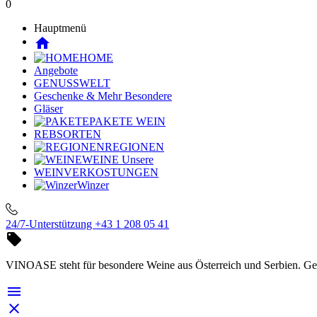
0
Hauptmenü
home
HOME
Angebote
GENUSSWELT
Geschenke & Mehr
Besondere
Gläser
PAKETE
WEIN
REBSORTEN
REGIONEN
WEINE
Unsere
WEINVERKOSTUNGEN
Winzer
24/7-Unterstützung
+43 1 208 05 41

VINOASE steht für besondere Weine aus Österreich und Serbien. Geni

