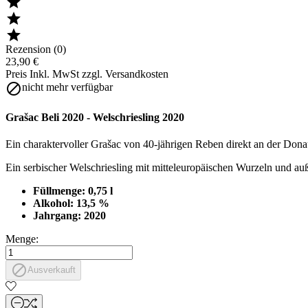



Rezension (0)
23,90 €
Preis Inkl. MwSt zzgl. Versandkosten

nicht mehr verfügbar
Grašac Beli 2020 - Welschriesling 2020
Ein charaktervoller Grašac von 40‑jährigen Reben direkt an der Donau:
Ein serbischer Welschriesling mit mittel­europäischen Wurzeln und au
Füllmenge: 0,75 l
Alkohol: 13,5 %
Jahrgang: 2020
Menge:

Ausverkauft