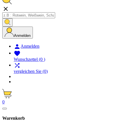

Anmelden

Anmelden

Wunschzettel
(
0
)

vergleichen Sie
(0)
0
Warenkorb