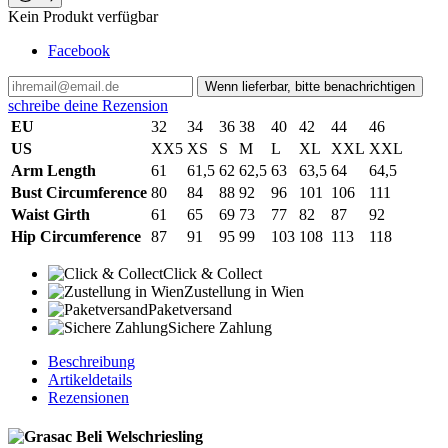
Kein Produkt verfügbar
Facebook
Wenn lieferbar, bitte benachrichtigen
schreibe deine Rezension
EU
32
34
36
38
40
42
44
46
US
XX5
XS
S
M
L
XL
XXL
XXL
Arm Length
61
61,5
62
62,5
63
63,5
64
64,5
Bust Circumference
80
84
88
92
96
101
106
111
Waist Girth
61
65
69
73
77
82
87
92
Hip Circumference
87
91
95
99
103
108
113
118
Click & Collect
Zustellung in Wien
Paketversand
Sichere Zahlung
Beschreibung
Artikeldetails
Rezensionen