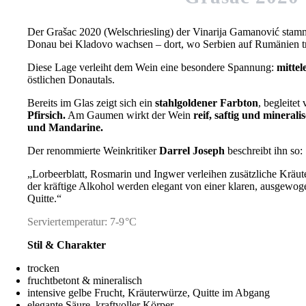
Der Grašac 2020 (Welschriesling) der Vinarija Gamanović stam
Donau bei Kladovo wachsen – dort, wo Serbien auf Rumänien tri
Diese Lage verleiht dem Wein eine besondere Spannung:
mittel
östlichen Donautals.
Bereits im Glas zeigt sich ein
stahlgoldener Farbton
, begleite
Pfirsich.
Am Gaumen wirkt der Wein
reif, saftig und minerali
und Mandarine.
Der renommierte Weinkritiker
Darrel Joseph
beschreibt ihn so:
„Lorbeerblatt, Rosmarin und Ingwer verleihen zusätzliche Kräu
der kräftige Alkohol werden elegant von einer klaren, ausgewoge
Quitte.“
Serviertemperatur: 7-9°C
Stil & Charakter
trocken
fruchtbetont & mineralisch
intensive gelbe Frucht, Kräuterwürze, Quitte im Abgang
elegante Säure, kraftvoller Körper