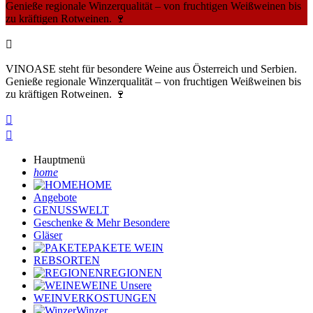
Genieße regionale Winzerqualität – von fruchtigen Weißweinen bis
zu kräftigen Rotweinen. 🍷

VINOASE steht für besondere Weine aus Österreich und Serbien.
Genieße regionale Winzerqualität – von fruchtigen Weißweinen bis
zu kräftigen Rotweinen. 🍷


Hauptmenü
home
HOME
Angebote
GENUSSWELT
Geschenke & Mehr
Besondere
Gläser
PAKETE
WEIN
REBSORTEN
REGIONEN
WEINE
Unsere
WEINVERKOSTUNGEN
Winzer