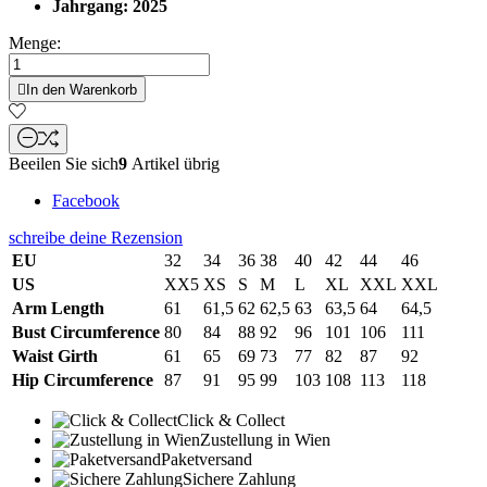
Jahrgang: 2025
Menge:

In den Warenkorb
Beeilen Sie sich
9
Artikel übrig
Facebook
schreibe deine Rezension
EU
32
34
36
38
40
42
44
46
US
XX5
XS
S
M
L
XL
XXL
XXL
Arm Length
61
61,5
62
62,5
63
63,5
64
64,5
Bust Circumference
80
84
88
92
96
101
106
111
Waist Girth
61
65
69
73
77
82
87
92
Hip Circumference
87
91
95
99
103
108
113
118
Click & Collect
Zustellung in Wien
Paketversand
Sichere Zahlung