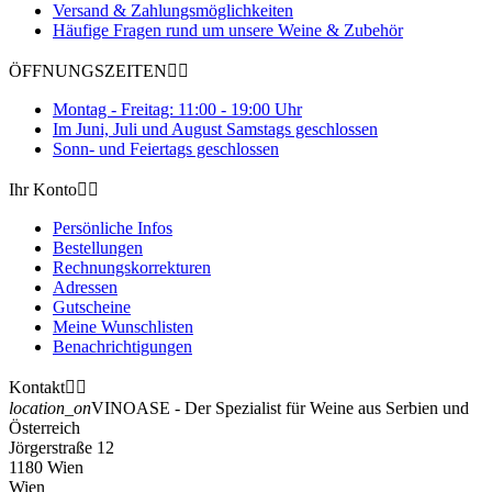
Versand & Zahlungsmöglichkeiten
Häufige Fragen rund um unsere Weine & Zubehör
ÖFFNUNGSZEITEN


Montag - Freitag: 11:00 - 19:00 Uhr
Im Juni, Juli und August Samstags geschlossen
Sonn- und Feiertags geschlossen
Ihr Konto


Persönliche Infos
Bestellungen
Rechnungskorrekturen
Adressen
Gutscheine
Meine Wunschlisten
Benachrichtigungen
Kontakt


location_on
VINOASE - Der Spezialist für Weine aus Serbien und
Österreich
Jörgerstraße 12
1180 Wien
Wien