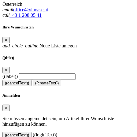
Österreich
email
office@vinoase.at
call
+43 1 208 05 41
Ihre Wunschlisten
×
add_circle_outline
Neue Liste anlegen
((title))
×
((label))
((cancelText))
((createText))
Anmelden
×
Sie müssen angemeldet sein, um Artikel Ihrer Wunschliste
hinzufügen zu können.
((loginText))
((cancelText))