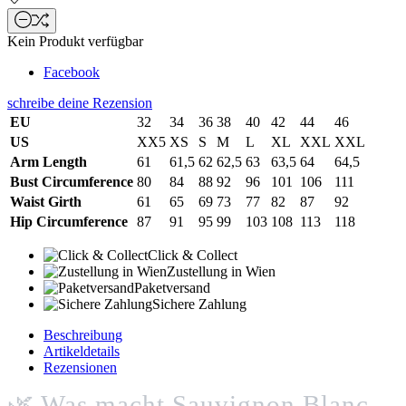
Kein Produkt verfügbar
Facebook
schreibe deine Rezension
EU
32
34
36
38
40
42
44
46
US
XX5
XS
S
M
L
XL
XXL
XXL
Arm Length
61
61,5
62
62,5
63
63,5
64
64,5
Bust Circumference
80
84
88
92
96
101
106
111
Waist Girth
61
65
69
73
77
82
87
92
Hip Circumference
87
91
95
99
103
108
113
118
Click & Collect
Zustellung in Wien
Paketversand
Sichere Zahlung
Beschreibung
Artikeldetails
Rezensionen
🌿 Was macht Sauvignon Blanc