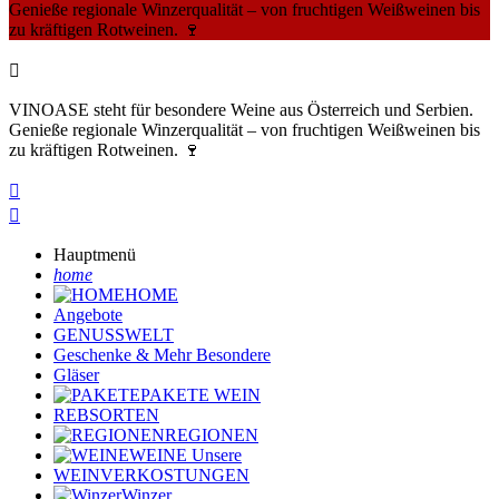
Genieße regionale Winzerqualität – von fruchtigen Weißweinen bis
zu kräftigen Rotweinen. 🍷

VINOASE steht für besondere Weine aus Österreich und Serbien.
Genieße regionale Winzerqualität – von fruchtigen Weißweinen bis
zu kräftigen Rotweinen. 🍷


Hauptmenü
home
HOME
Angebote
GENUSSWELT
Geschenke & Mehr
Besondere
Gläser
PAKETE
WEIN
REBSORTEN
REGIONEN
WEINE
Unsere
WEINVERKOSTUNGEN
Winzer