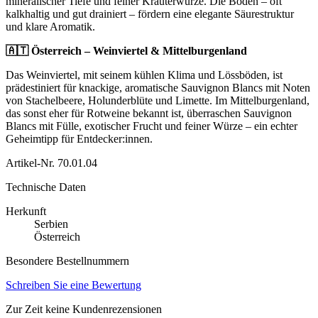
mineralischer Tiefe und feiner Kräuterwürze. Die Böden – oft
kalkhaltig und gut drainiert – fördern eine elegante Säurestruktur
und klare Aromatik.
🇦🇹 Österreich – Weinviertel & Mittelburgenland
Das Weinviertel, mit seinem kühlen Klima und Lössböden, ist
prädestiniert für knackige, aromatische Sauvignon Blancs mit Noten
von Stachelbeere, Holunderblüte und Limette. Im Mittelburgenland,
das sonst eher für Rotweine bekannt ist, überraschen Sauvignon
Blancs mit Fülle, exotischer Frucht und feiner Würze – ein echter
Geheimtipp für Entdecker:innen.
Artikel-Nr.
70.01.04
Technische Daten
Herkunft
Serbien
Österreich
Besondere Bestellnummern
Schreiben Sie eine Bewertung
Zur Zeit keine Kundenrezensionen