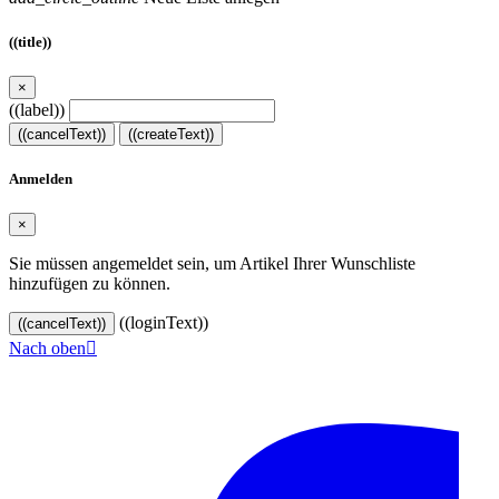
((title))
×
((label))
((cancelText))
((createText))
Anmelden
×
Sie müssen angemeldet sein, um Artikel Ihrer Wunschliste
hinzufügen zu können.
((loginText))
((cancelText))
Nach oben

© 2024–2026 VINOASE. Alle Rechte vorbehalten.