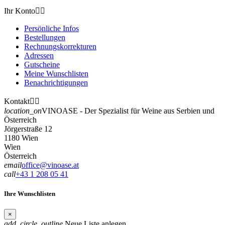
Ihr Konto


Persönliche Infos
Bestellungen
Rechnungskorrekturen
Adressen
Gutscheine
Meine Wunschlisten
Benachrichtigungen
Kontakt


location_on
VINOASE - Der Spezialist für Weine aus Serbien und
Österreich
Jörgerstraße 12
1180 Wien
Wien
Österreich
email
office@vinoase.at
call
+43 1 208 05 41
Ihre Wunschlisten
×
add_circle_outline
Neue Liste anlegen