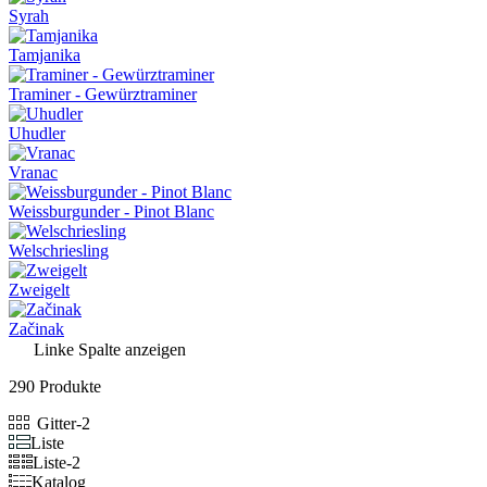
Syrah
Tamjanika
Traminer - Gewürztraminer
Uhudler
Vranac
Weissburgunder - Pinot Blanc
Welschriesling
Zweigelt
Začinak
Linke Spalte anzeigen
290 Produkte
Gitter-2
Liste
Liste-2
Katalog