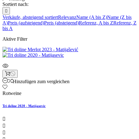
Sortiert nach:

Verkäufe, absteigend sortiert
Relevanz
Name (A bis Z)
Name (Z bis
A)
Preis (aufsteigend)
Preis (absteigend)
Referenz, A bis Z
Referenz, Z
bis A
Aktive Filter
Hinzufügen zum vergleichen
Rotweine
Tri doline 2020 - Matijasevic


