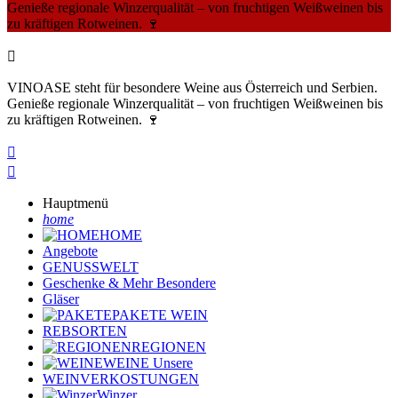
Genieße regionale Winzerqualität – von fruchtigen Weißweinen bis
zu kräftigen Rotweinen. 🍷

VINOASE steht für besondere Weine aus Österreich und Serbien.
Genieße regionale Winzerqualität – von fruchtigen Weißweinen bis
zu kräftigen Rotweinen. 🍷


Hauptmenü
home
HOME
Angebote
GENUSSWELT
Geschenke & Mehr
Besondere
Gläser
PAKETE
WEIN
REBSORTEN
REGIONEN
WEINE
Unsere
WEINVERKOSTUNGEN
Winzer