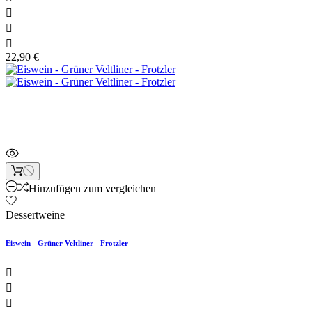



22,90 €
Neu
Hinzufügen zum vergleichen
Dessertweine
Eiswein - Grüner Veltliner - Frotzler


