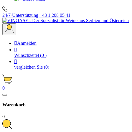
24/7-Unterstützung
+43 1 208 05 41

Anmelden

Wunschzettel
(
0
)

vergleichen Sie
(0)
0
Warenkorb
0